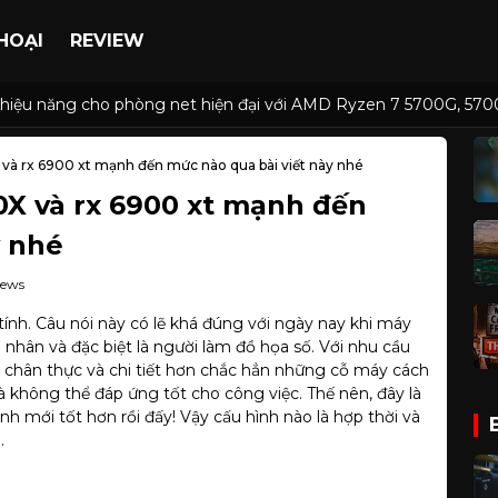
HOẠI
REVIEW
 và hiệu năng cho phòng net hiện đại với AMD Ryzen 7 5700G, 
à rx 6900 xt mạnh đến mức nào qua bài viết này nhé
X và rx 6900 xt mạnh đến
y nhé
iews
nh. Câu nói này có lẽ khá đúng với ngày nay khi máy
 nhân và đặc biệt là người làm đồ họa số. Với nhu cầu
 chân thực và chi tiết hơn chắc hẳn những cỗ máy cách
 không thể đáp ứng tốt cho công việc. Thế nên, đây là
nh mới tốt hơn rồi đấy! Vậy cấu hình nào là hợp thời và
.