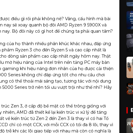
được điều gì rồi phải không nè? Vâng, cấu hình mà bài
m nay sẽ xoay quanh bộ đôi AMD Ryzen 9 5900X và
nay. Bộ đôi này có gì hot để chúng ta phải quan tâm?
ng của họ thành nhiều phân khúc khác nhau, đáp ứng
n phẩm Ryzen 3 cho đến Ryzen 5 và cao cấp nhất là
n cho dòng sản phẩm cao cấp nhất ngày hôm nay. Thật
lu mờ hiệu năng của Intel trên nền tảng PC máy bàn
ho gaming khi hiệu năng đơn nhân của họ được cải thiện
000 Series không chỉ đáp ứng tốt cho nhu cầu chơi
g có thể thoải mái sáng tạo, tương tác với nội dung
000 Series trở nên tối ưu vượt trội như thế nhỉ? Hãy
rúc Zen 3, ở cấp độ bề mặt có thể trông giống với
 nhiên, AMD đã thiết kế lại kiến trúc vi xử lý để tăng
ất về kiến trúc từ Zen 2 đến Zen 3 là thay vì có hai Tổ
CD chỉ có một CCX, với mỗi CCX có tối đa 8 lõi, thay vì
độ trễ khi các lõi giao tiếp với nhau mà còn có nghĩa là