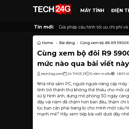
MÁY TÍNH
ĐIỆN T
Tin mới:
Giải pháp cấu hình tối ưu chi phí
Home
Bài đăng
Cùng xem bộ đôi R9 5900X v
Cùng xem bộ đôi R9 5900
mức nào qua bài viết nà
tech24g.com
24 TH03 21
5 năm trước
1,801 V
Nhà nhà sắm PC, người người nâng cấp máy tí
tính trở thành thứ không thể thiếu cho mỗi cá
xử lý hình ảnh, dựng mô phỏng 3D ngày càng
đây vài năm đã chậm hơn ban đầu, thậm chí là
lúc bạn cần phải trang bị cho mình một cấu hì
mạnh mẽ? Hãy xem tiếp bài viết dưới đây nhé