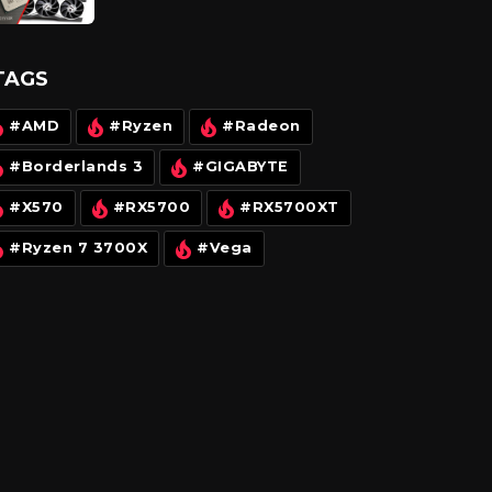
qua bài viết này nhé
TAGS
#AMD
#Ryzen
#Radeon
#Borderlands 3
#GIGABYTE
#X570
#RX5700
#RX5700XT
#Ryzen 7 3700X
#Vega