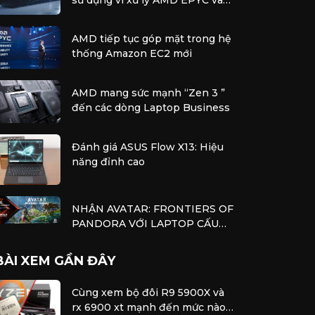
bộ tăng tốc AMD Instinct
AMD tiếp tục góp mặt trong hệ
thống Amazon EC2 mới
AMD mang sức mạnh “Zen 3 ”
đến các dòng Laptop Business
Đánh giá ASUS Flow X13: Hiệu
năng đỉnh cao
NHẬN AVATAR: FRONTIERS OF
PANDORA VỚI LAPTOP CẤU
HÌNH AMD
BÀI XEM GẦN ĐÂY
Cùng xem bộ đôi R9 5900X và
rx 6900 xt mạnh đến mức nào