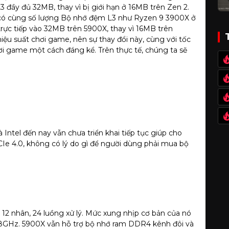
 đầy đủ 32MB, thay vì bị giới hạn ở 16MB trên Zen 2.
 có cùng số lượng Bộ nhớ đệm L3 như Ryzen 9 3900X ở
rực tiếp vào 32MB trên 5900X, thay vì 16MB trên
iệu suất chơi game, nên sự thay đổi này, cùng với tốc
ơi game một cách đáng kể. Trên thực tế, chúng ta sẽ
 Intel đến nay vẫn chưa triển khai tiếp tục giúp cho
PCIe 4.0, không có lý do gì để người dùng phải mua bộ
12 nhân, 24 luồng xử lý. Mức xung nhịp cơ bản của nó
4.8GHz. 5900X vẫn hỗ trợ bộ nhớ ram DDR4 kênh đôi và