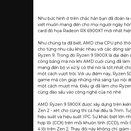
Như bức hình ở trên chắc hẳn bạn đã đoán ra 
viết muốn mang đến cho mọi người ngày hô
card đồ họa Radeon RX 6900XT mới nhất hiện 
Như chúng ta đã biết, AMD chia CPU phổ thô
cho từng nhu cầu khác nhau với các dòng sả
Ryzen 9. Trong đó Ryzen 9 5900X là đại diệ
công bằng mà nói khi AMD cuối cùng đã làm 
mang đến bộ vi xử lý có thể nói là tốt nhất c
một cách vượt trội. Với ưu điểm này, Ryzen 5
game mà còn giúp những nhà sáng tạo nội dun
một cách mượt mà. Điều gì đã làm cho Ryzen 5
cùng đào sâu vào công nghệ của nó nhé.
AMD Ryzen 9 5900X được xây dựng trên kiến t
Zen 2 - xét cho cùng thì cả hai đều là 7nm. Tuy
hiệu suất và hiệu suất IPC. Sự khác biệt lớn nh
hợp lõi (CCX) trên mỗi khuôn tính (CCD), mỗi C
4 lõi trên Zen 2. Thay đổi này không chỉ giảm 