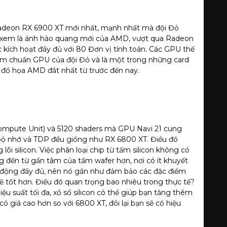
Radeon RX 6900 XT mới nhất, mạnh nhất mà đội Đỏ
xem là ánh hào quang mới của AMD, vượt qua Radeon
kích hoạt đầy đủ với 80 Đơn vị tính toán. Các GPU thế
ểm chuẩn GPU của đội Đỏ và là một trong những card
d đồ họa AMD đắt nhất từ trước đến nay.
Compute Unit) và 5120 shaders mà GPU Navi 21 cung
 bộ nhớ và TDP đều giống như RX 6800 XT. Điều đó
lõi silicon. Việc phân loại chip từ tấm silicon không có
g đến từ gần tâm của tấm wafer hơn, nơi có ít khuyết
ạt động đầy đủ, nên nó gần như đảm bảo các đặc điểm
 tốt hơn. Điều đó quan trọng bao nhiêu trong thực tế?
u suất tối đa, xổ số silicon có thể giúp bạn tăng thêm
ó giá cao hơn so với 6800 XT, đổi lại bạn sẽ có hiệu