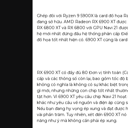
Ghép đôi với Ryzen 9 5900X là card đồ họa 
đang sở hữu. AMD Radeon RX 6900 XT được 
RX 6800 XT và RX 6800 với GPU Navi 21 được 
hệ mới nhất đứng đầu hệ thống phân cấp Đi
đồ họa tốt nhất hiện có. 6900 XT cũng là car
RX 6900 XT có đầy đủ 80 Đơn vị tính toán (
cấp và các thông số còn lại, bao gồm tốc độ
không có nghĩa là không có sự khác biệt trong 
gì mới, nhưng những con chip tốt nhất thườn
tật hơn. Vì 6900 XT yêu cầu chip Navi 21 ho
khác như yêu cầu về nguồn và điện áp cũng sẽ
Nếu bạn đang hy vọng ép xung và đạt được hiệ
vài phần trăm. Tuy nhiên, xét đến 6900 XT nó c
năng như ý mà không cần phải ép xung.