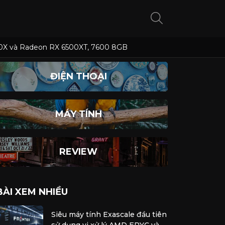
5700X và Radeon RX 6500XT, 7600 8GB
ĐIỆN THOẠI
MÁY TÍNH
REVIEW
BÀI XEM NHIỀU
Siêu máy tính Exascale đầu tiên
sử dụng vi xử lý AMD EPYC và