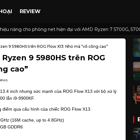
HOẠI
REVIEW
 và hiệu năng cho phòng net hiện đại với AMD Ryzen 7 5700G, 
zen 9 5980HS trên ROG Flow X13: Nhỏ mà “võ công cao”
 Ryzen 9 5980HS trên ROG
ng cao”
iews
h 13.4 inch nhưng sức mạnh của ROG Flow X13 với bộ xử lý 
00 lẫn i9-9900KF.
cùng điểm qua cấu hình của chiếc ROG Flow X13.
GHz (16M cache, up to 4.8GHz)
 4GB GDDR6