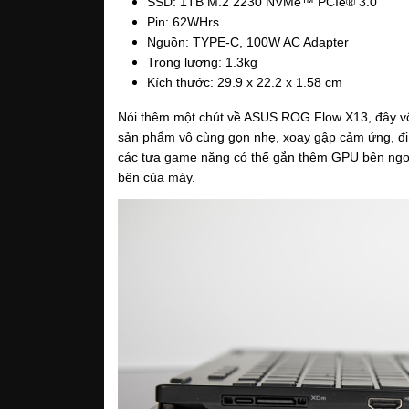
SSD: 1TB M.2 2230 NVMe™ PCIe® 3.0
Pin: 62WHrs
Nguồn: TYPE-C, 100W AC Adapter
Trọng lượng: 1.3kg
Kích thước: 29.9 x 22.2 x 1.58 cm
Nói thêm một chút về ASUS ROG Flow X13, đây vốn
sản phẩm vô cùng gọn nhẹ, xoay gập cảm ứng, đi
các tựa game nặng có thể gắn thêm GPU bên ngoài
bên của máy. 