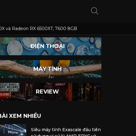
5700X và Radeon RX 6500XT, 7600 8GB
ĐIỆN THOẠI
MÁY TÍNH
REVIEW
BÀI XEM NHIỀU
Siêu máy tính Exascale đầu tiên
sử dụng vi xử lý AMD EPYC và