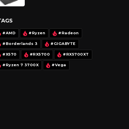
Nhỏ mà “võ công cao”
TAGS
#AMD
#Ryzen
#Radeon
#Borderlands 3
#GIGABYTE
#X570
#RX5700
#RX5700XT
#Ryzen 7 3700X
#Vega