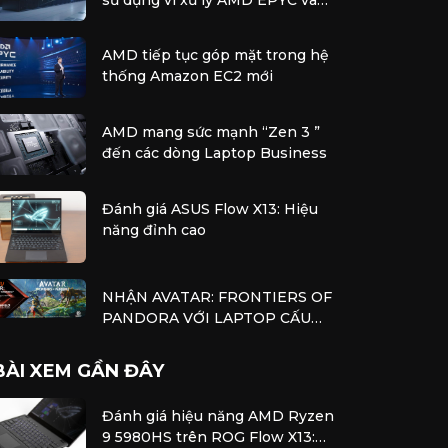
bộ tăng tốc AMD Instinct
AMD tiếp tục góp mặt trong hệ
thống Amazon EC2 mới
AMD mang sức mạnh “Zen 3 ”
đến các dòng Laptop Business
Đánh giá ASUS Flow X13: Hiệu
năng đỉnh cao
NHẬN AVATAR: FRONTIERS OF
PANDORA VỚI LAPTOP CẤU
HÌNH AMD
BÀI XEM GẦN ĐÂY
Đánh giá hiệu năng AMD Ryzen
9 5980HS trên ROG Flow X13: