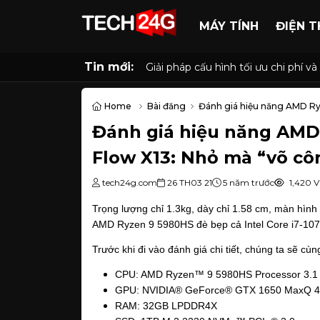
MÁY TÍNH
ĐIỆN T
Tin mới:
Giải pháp cấu hình tối ưu chi phí
Home
Bài đăng
Đánh giá hiệu năng AMD Ry
Đánh giá hiệu năng AMD
Flow X13: Nhỏ mà “võ cô
tech24g.com
26 TH03 21
5 năm trước
1,420 V
Trọng lượng chỉ 1.3kg, dày chỉ 1.58 cm, màn hìn
AMD Ryzen 9 5980HS đè bẹp cả Intel Core i7-107
Trước khi đi vào đánh giá chi tiết, chúng ta sẽ 
CPU: AMD Ryzen™ 9 5980HS Processor 3.1 
GPU: NVIDIA® GeForce® GTX 1650 MaxQ
RAM: 32GB LPDDR4X