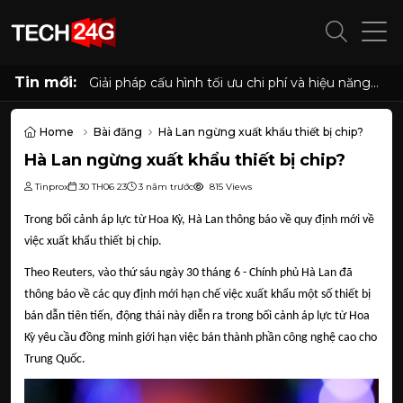
Tin mới:
Giải pháp cấu hình tối ưu chi phí và hiệu năng
cho phòng net hiện đại với AMD Ryzen 7
5700G, 5700X và Radeon RX 6500XT, 7600
8GB
Home
Bài đăng
Hà Lan ngừng xuất khẩu thiết bị chip?
Hà Lan ngừng xuất khẩu thiết bị chip?
Tinprox
30 TH06 23
3 năm trước
815 Views
Trong bối cảnh áp lực từ Hoa Kỳ, Hà Lan thông báo về quy định mới về
việc xuất khẩu thiết bị chip.
Theo
Reuters
, vào thứ sáu ngày 30 tháng 6 - Chính phủ Hà Lan đã
thông báo về các quy định mới hạn chế việc xuất khẩu một số thiết bị
bán dẫn tiên tiến, động thái này diễn ra trong bối cảnh áp lực từ Hoa
Kỳ yêu cầu đồng minh giới hạn việc bán thành phần công nghệ cao cho
Trung Quốc.