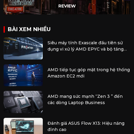
REVIEW
BÀI XEM NHIỀU
Siêu máy tính Exascale đầu tiên sử
dụng vi xử lý AMD EPYC và bộ tăng
tốc AMD Instinct
AMD tiếp tục góp mặt trong hệ thống
Amazon EC2 mới
AMD mang sức mạnh “Zen 3 ” đến
các dòng Laptop Business
Đánh giá ASUS Flow X13: Hiệu năng
đỉnh cao