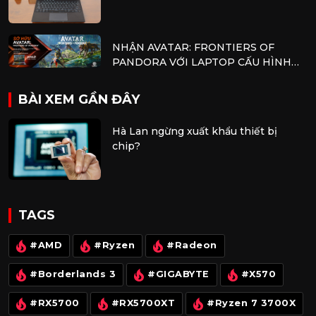
NHẬN AVATAR: FRONTIERS OF
PANDORA VỚI LAPTOP CẤU HÌNH
AMD
BÀI XEM GẦN ĐÂY
Hà Lan ngừng xuất khẩu thiết bị
chip?
TAGS
#AMD
#Ryzen
#Radeon
#Borderlands 3
#GIGABYTE
#X570
#RX5700
#RX5700XT
#Ryzen 7 3700X