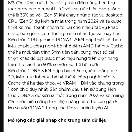
8% đến 10%, mức hiệu năng trên điện năng tiêu thụ
(performance-per-watt) là 25%, và mức hiệu năng tổng
thể là 35% so với “Zen 3” khi chạy những tác vụ desktop.
CPU “Zen 5” dự kiến ra mắt trong năm 2024 và sẽ được
thiết kế mới toanh nhằm tối ưu cho nhiều tác vụ khác
nhau, bao gồm cả trí thông minh nhân tạo và máy học.
Kiến trúc GPU gaming RDNA3 sẽ kết hợp thiết kế theo
kiểu chiplet, công nghệ bộ nhớ đệm AMD Infinity Cache
thế hệ mới, tiến trình 5nm tiên tiến, cùng một số cải
thiện khác để đạt được mức hiệu năng trên điện năng
tiêu thụ cao hơn 50% so với các thế hệ trước.
Kiến trúc CDNA 3 kết hợp chiplet 5nm, xếp chồng die
3D, kiến trúc Infinity thế hệ thứ 4, công nghệ Infinity
Cache thế hệ tiếp theo, và VRAM HBM vào chung trong
1 con chip duy nhất. Sản phẩm đầu tiên sử dụng kiến
trúc CDNA 3 dự kiến ra mắt trong năm 2023 và sẽ mang
đến mức hiệu năng trên điện năng tiêu thụ cao gấp 5
lần so với CDNA 2 trong các tác vụ huấn luyện AI.
Mở rộng các giải pháp cho trung tâm dữ liệu