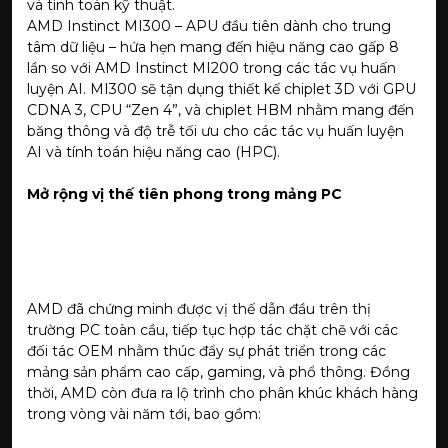
và tính toán kỹ thuật.
AMD Instinct MI300 – APU đầu tiên dành cho trung
tâm dữ liệu – hứa hẹn mang đến hiệu năng cao gấp 8
lần so với AMD Instinct MI200 trong các tác vụ huấn
luyện AI. MI300 sẽ tận dụng thiết kế chiplet 3D với GPU
CDNA 3, CPU “Zen 4”, và chiplet HBM nhằm mang đến
băng thông và độ trễ tối ưu cho các tác vụ huấn luyện
AI và tính toán hiệu năng cao (HPC).
Mở rộng vị thế tiên phong trong mảng PC
AMD đã chứng minh được vị thế dẫn đầu trên thị
trường PC toàn cầu, tiếp tục hợp tác chặt chẽ với các
đối tác OEM nhằm thúc đẩy sự phát triển trong các
mảng sản phẩm cao cấp, gaming, và phổ thông. Đồng
thời, AMD còn đưa ra lộ trình cho phân khúc khách hàng
trong vòng vài năm tới, bao gồm: