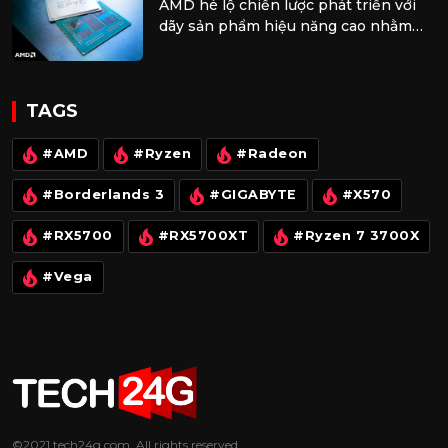
AMD hé lộ chiến lược phát triển với
dãy sản phẩm hiệu năng cao nhằm
bành trướng thị trường 300 tỷ đô
TAGS
#AMD
#Ryzen
#Radeon
#Borderlands 3
#GIGABYTE
#X570
#RX5700
#RX5700XT
#Ryzen 7 3700X
#Vega
©2021
tech24g.com
. All rights reserved