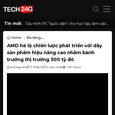
Tin mới:
Cấu hình PC "quốc dân" cho học tập, làm việc
và giải trí với Ryzen 5 5500 và RX 6500 XT
Home
Bài đăng
AMD hé lộ chiến lược phát triển với dãy sản phẩm hiệu năng cao 
AMD hé lộ chiến lược phát triển với dãy
sản phẩm hiệu năng cao nhằm bành
trướng thị trường 300 tỷ đô
tech24g.com
17 TH06 22
4 năm trước
1,321 Views