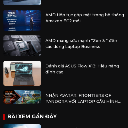
tốc AMD Instinct
AMD tiếp tục góp mặt trong hệ thống
Amazon EC2 mới
AMD mang sức mạnh “Zen 3 ” đến
các dòng Laptop Business
Đánh giá ASUS Flow X13: Hiệu năng
đỉnh cao
NHẬN AVATAR: FRONTIERS OF
PANDORA VỚI LAPTOP CẤU HÌNH
AMD
BÀI XEM GẦN ĐÂY