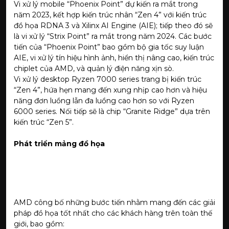
Vi xử lý mobile “Phoenix Point” dự kiến ra mắt trong
năm 2023, kết hợp kiến trúc nhân “Zen 4” với kiến trúc
đồ họa RDNA 3 và Xilinx AI Engine (AIE); tiếp theo đó sẽ
là vi xử lý “Strix Point” ra mắt trong năm 2024. Các bước
tiến của “Phoenix Point” bao gồm bộ gia tốc suy luận
AIE, vi xử lý tín hiệu hình ảnh, hiển thị nâng cao, kiến trúc
chiplet của AMD, và quản lý điện năng xịn sò.
Vi xử lý desktop Ryzen 7000 series trang bị kiến trúc
“Zen 4”, hứa hẹn mang đến xung nhịp cao hơn và hiệu
năng đơn luồng lẫn đa luồng cao hơn so với Ryzen
6000 series. Nối tiếp sẽ là chip “Granite Ridge” dựa trên
kiến trúc “Zen 5”.
Phát triển mảng đồ họa
AMD công bố những bước tiến nhằm mang đến các giải
pháp đồ họa tốt nhất cho các khách hàng trên toàn thế
giới, bao gồm: