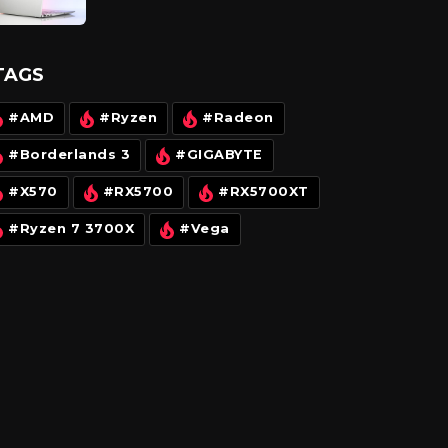
mạnh mẽ với CPU AMD
TAGS
#AMD
#Ryzen
#Radeon
#Borderlands 3
#GIGABYTE
#X570
#RX5700
#RX5700XT
#Ryzen 7 3700X
#Vega