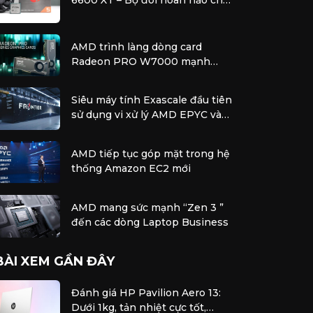
PC chơi game tầm trung
AMD trình làng dòng card
Radeon PRO W7000 mạnh
nhất với hiệu năng vượt trội để
xử lý các tác vụ chuyên nghiệp
Siêu máy tính Exascale đầu tiên
sử dụng vi xử lý AMD EPYC và
bộ tăng tốc AMD Instinct
AMD tiếp tục góp mặt trong hệ
thống Amazon EC2 mới
AMD mang sức mạnh “Zen 3 ”
đến các dòng Laptop Business
BÀI XEM GẦN ĐÂY
Đánh giá HP Pavilion Aero 13:
Dưới 1kg, tản nhiệt cực tốt,