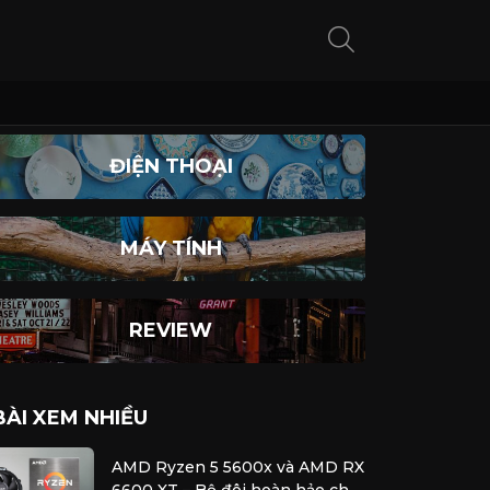
ĐIỆN THOẠI
MÁY TÍNH
REVIEW
BÀI XEM NHIỀU
AMD Ryzen 5 5600x và AMD RX
6600 XT – Bộ đôi hoàn hảo cho