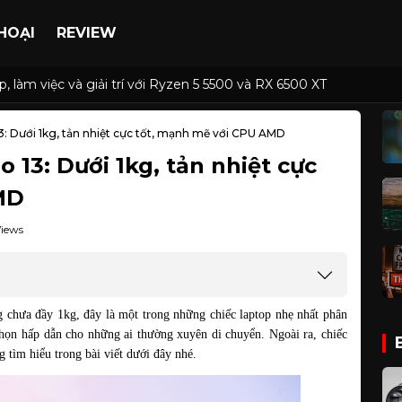
HOẠI
REVIEW
, làm việc và giải trí với Ryzen 5 5500 và RX 6500 XT
3: Dưới 1kg, tản nhiệt cực tốt, mạnh mẽ với CPU AMD
 13: Dưới 1kg, tản nhiệt cực
MD
Views
g chưa đầy 1kg, đây là một trong những chiếc laptop nhẹ nhất phân 
chọn hấp dẫn cho những ai thường xuyên di chuyển. Ngoài ra, chiếc 
g tìm hiểu trong bài viết dưới đây nhé.