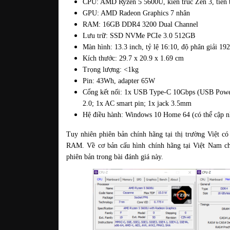
CPU: AMD Ryzen 5 5600U, kiến trúc Zen 3, tiến 
GPU: AMD Radeon Graphics 7 nhân
RAM: 16GB DDR4 3200 Dual Channel
Lưu trữ: SSD NVMe PCIe 3.0 512GB 
Màn hình: 13.3 inch, tỷ lệ 16:10, độ phân giải 1
Kích thước: 29.7 x 20.9 x 1.69 cm
Trọng lượng: <1kg
Pin: 43Wh, adapter 65W
Cổng kết nối: 1x USB Type-C 10Gbps (USB Power
2.0; 1x AC smart pin; 1x jack 3.5mm
Hệ điều hành: Windows 10 Home 64 (có thể cập 
Tuy nhiên phiên bản chính hãng tại thị trường Việt 
RAM. Về cơ bản cấu hình chính hãng tại Việt Nam ch
phiên bản trong bài đánh giá này.