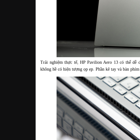
Trải nghiệm thực tế, HP Pavilion Aero 13 có thể dễ 
không hề có hiện tượng ọp ẹp. Phần kê tay và bàn phím