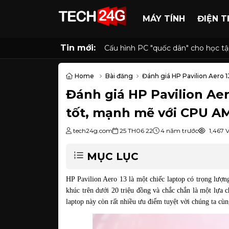
MÁY TÍNH
ĐIỆN T
Tin mới:
Cấu hình PC "quốc dân" cho học tập
Home
Bài đăng
Đánh giá HP Pavilion Aero 1
Đánh giá HP Pavilion Aero
tốt, mạnh mẽ với CPU A
tech24g.com
25 TH06 22
4 năm trước
1,467 
MỤC LỤC
HP Pavilion Aero 13 là một chiếc laptop có trọng lượn
khúc trên dưới 20 triệu đồng và chắc chắn là một lựa 
laptop này còn rất nhiều ưu điểm tuyệt vời chúng ta cùn