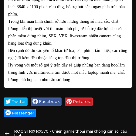
inch 3840 x 1100 pixel cảm ứng, hỗ trợ bút nằm ngay phía trên bàn
phím.
Trong khi màn hình chính sở hữu những thông số màu sắc, chất
lượng hiển thị tuyệt vời thì màn hình phụ sẽ hỗ trợ đắc lực cho các
phần mềm dựng phim, SFX, VFX, livestream nhiều camera cùng
hàng loạt ứng dụng khác.
Bên cạnh đó thì các yếu tố khác từ loa, bàn phím, tản nhiệt, các công
nghệ đi kèm đều thuộc hàng top đầu thị trường.
Hy vọng với một số gợi ý trên đây sẽ giúp những bạn đang học/làm
trong lĩnh vực multimedia tìm được một mẫu laptop mạnh mẽ, chất
lượng phù hợp cho nhu cầu sử dụng.
Twitter
Facebook
Pinterest
Messenger
ROG STRIX RX570 - Chiến game thoải mái không cần soi cấu
hình