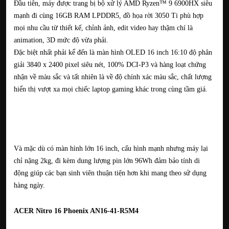
Đầu tiên, máy được trang bị bộ xử lý AMD Ryzen™️ 9 6900HX siêu
mạnh đi cùng 16GB RAM LPDDR5, đồ họa rời 3050 Ti phù hợp
mọi nhu cầu từ thiết kế, chỉnh ảnh, edit video hay thậm chí là
animation, 3D mức độ vừa phải.
Đặc biệt nhất phải kể đến là màn hình OLED 16 inch 16:10 độ phân
giải 3840 x 2400 pixel siêu nét, 100% DCI-P3 và hàng loạt chứng
nhận về màu sắc và tất nhiên là về độ chính xác màu sắc, chất lượng
hiển thị vượt xa mọi chiếc laptop gaming khác trong cùng tầm giá.
Và mặc dù có màn hình lớn 16 inch, cấu hình mạnh nhưng máy lại
chỉ nặng 2kg, đi kèm dung lượng pin lớn 96Wh đảm bảo tính di
động giúp các bạn sinh viên thuận tiện hơn khi mang theo sử dụng
hàng ngày.
ACER Nitro 16 Phoenix AN16-41-R5M4