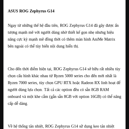
ASUS ROG Zephyrus G14
Ngay từ những thế hệ đầu tiên, ROG Zephyrus G14 đã gây được ấn
tượng mạnh mẽ với người dùng nhờ thiết kế gọn nhẹ nhưng hiệu
năng cực kỳ mạnh mẽ đồng thời có thêm màn hình AniMe Matrix
bên ngoài có thể tùy biến nội dung hiển thị.
Cho đến thời điểm hiện tại, ROG Zephyrus G14 sở hữu rất nhiều tùy
chọn cấu hình khác nhau từ Ryzen 5000 series cho đến mới nhất là
Ryzen 7000 series, tùy chọn GPU RTX hoặc Radeon RX linh hoạt để
người dùng lựa chọn. Tất cả các option đều có sẵn 8GB RAM
onboard và một khe cắm (gắn sẵn 8GB với option 16GB) có thể nâng
cấp dễ dàng.
Về hệ thống tản nhiệt, ROG Zephyrus G14 sử dụng keo tản nhiệt