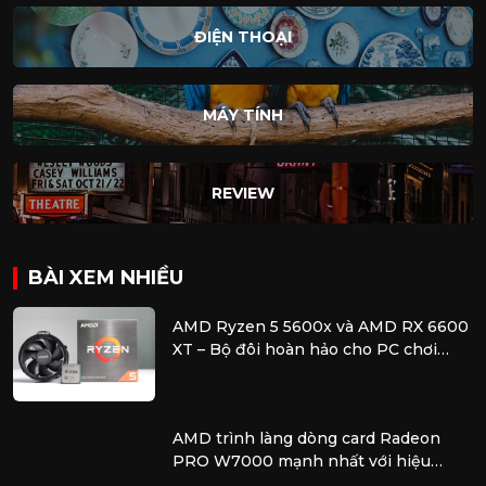
ĐIỆN THOẠI
MÁY TÍNH
REVIEW
BÀI XEM NHIỀU
AMD Ryzen 5 5600x và AMD RX 6600
XT – Bộ đôi hoàn hảo cho PC chơi
game tầm trung
AMD trình làng dòng card Radeon
PRO W7000 mạnh nhất với hiệu
năng vượt trội để xử lý các tác vụ