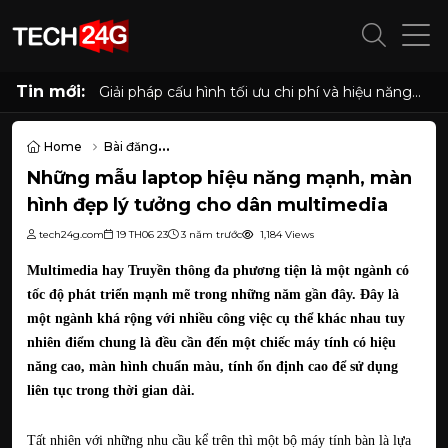
Tin mới:
Giải pháp cấu hình tối ưu chi phí và hiệu năng
cho phòng net hiện đại với AMD Ryzen 7
5700G, 5700X và Radeon RX 6500XT, 7600
8GB
Home
Bài đăng
Những mẫu laptop hiệu năng mạnh, màn hình đẹp lý tưởng cho d
Những mẫu laptop hiệu năng mạnh, màn
hình đẹp lý tưởng cho dân multimedia
tech24g.com
19 TH06 23
3 năm trước
1,184 Views
Multimedia hay Truyền thông đa phương tiện là một ngành có
tốc độ phát triển mạnh mẽ trong những năm gần đây. Đây là
một ngành khá rộng với nhiều công việc cụ thể khác nhau tuy
nhiên điểm chung là đều cần đến một chiếc máy tính có hiệu
năng cao, màn hình chuẩn màu, tính ổn định cao để sử dụng
liên tục trong thời gian dài.
Tất nhiên với những nhu cầu kể trên thì một bộ máy tính bàn là lựa