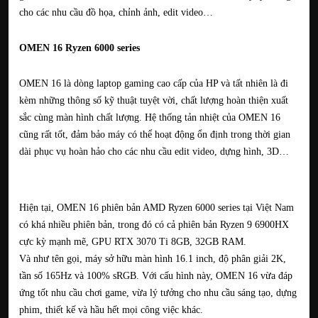
cho các nhu cầu đồ họa, chỉnh ảnh, edit video…
OMEN 16 Ryzen 6000 series
OMEN 16 là dòng laptop gaming cao cấp của HP và tất nhiên là đi
kèm những thông số kỹ thuật tuyệt vời, chất lượng hoàn thiện xuất
sắc cùng màn hình chất lượng. Hệ thống tản nhiệt của OMEN 16
cũng rất tốt, đảm bảo máy có thể hoạt động ổn định trong thời gian
dài phục vụ hoàn hảo cho các nhu cầu edit video, dựng hình, 3D…
Hiện tại, OMEN 16 phiên bản AMD Ryzen 6000 series tại Việt Nam
có khá nhiều phiên bản, trong đó có cả phiên bản Ryzen 9 6900HX
cực kỳ mạnh mẽ, GPU RTX 3070 Ti 8GB, 32GB RAM.
Và như tên gọi, máy sở hữu màn hình 16.1 inch, độ phân giải 2K,
tần số 165Hz và 100% sRGB. Với cấu hình này, OMEN 16 vừa đáp
ứng tốt nhu cầu chơi game, vừa lý tưởng cho nhu cầu sáng tạo, dựng
phim, thiết kế và hầu hết mọi công việc khác.