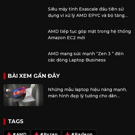
chuyên nghiệp
Siêu máy tính Exascale đầu tiên sử
dụng vi xử lý AMD EPYC và bộ tăng
tốc AMD Instinct
AMD tiếp tục góp mặt trong hệ thống
Amazon EC2 mới
AMD mang sức mạnh “Zen 3 ” đến
các dòng Laptop Business
BÀI XEM GẦN ĐÂY
Những mẫu laptop hiệu năng mạnh,
màn hình đẹp lý tưởng cho dân
multimedia
TAGS
#AMD
#Ryzen
#Radeon