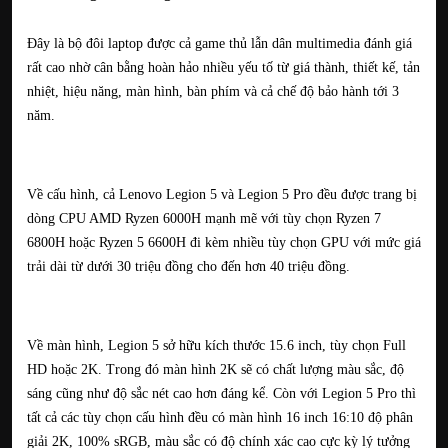
Đây là bộ đôi laptop được cả game thủ lẫn dân multimedia đánh giá
rất cao nhờ cân bằng hoàn hảo nhiều yếu tố từ giá thành, thiết kế, tản
nhiệt, hiệu năng, màn hình, bàn phím và cả chế độ bảo hành tới 3
năm.
Về cấu hình, cả Lenovo Legion 5 và Legion 5 Pro đều được trang bị
dòng CPU AMD Ryzen 6000H mạnh mẽ với tùy chọn Ryzen 7
6800H hoặc Ryzen 5 6600H đi kèm nhiều tùy chọn GPU với mức giá
trải dài từ dưới 30 triệu đồng cho đến hơn 40 triệu đồng.
Về màn hình, Legion 5 sở hữu kích thước 15.6 inch, tùy chọn Full
HD hoặc 2K. Trong đó màn hình 2K sẽ có chất lượng màu sắc, độ
sáng cũng như độ sắc nét cao hơn đáng kể. Còn với Legion 5 Pro thì
tất cả các tùy chọn cấu hình đều có màn hình 16 inch 16:10 độ phân
giải 2K, 100% sRGB, màu sắc có độ chính xác cao cực kỳ lý tưởng