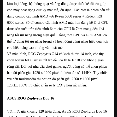
kim loại lỏng, hệ thống quạt và ống đồng được thiết kế tối ưu giúp
cho máy hoạt động cực kỳ mát mẻ, ổn định. Đặc biệt là phiên bản sử
dụng combo cấu hình AMD với Ryzen 6000 series + Radeon RX
6000 series. Sở dĩ combo cấu hình AMD mát hơn đáng kể là vì CPU
được sản xuất trên tiến trình 6nm còn GPU là 7nm mang đến khả
năng tối ưu năng lượng hiệu quả. Đồng thời CPU và GPU AMD có
thể tự động tối ưu năng lượng và hoạt động cùng nhau hiệu quả hơn
cho hiệu năng cao nhưng vẫn mát mẻ.
Về màn hình, ROG Zephyrus G14 có kích thước 14 inch, các tùy
chọn Ryzen 6000 series trở lên đều có tỷ lệ 16:10 cho không gian
rộng rãi. Đối với nhu cầu chơi game, người dùng có thể chọn phiên
bản độ phân giải 1920 x 1200 pixel đi kèm tần số 144Hz. Tuy nhiên
với dân multimedia thì option độ phân giải 2560 x 1600 pixel
120Hz, 100% P3 chắc chắn sẽ lý tưởng hơn rất nhiều.
ASUS ROG Zephyrus Duo 16
Với mức giá khoảng 120 triệu đồng, ASUS ROG Zephyrus Duo 16