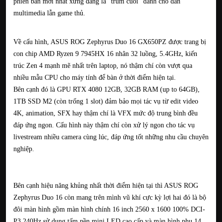
phiên bản mới nhất xứng đáng là “trùm cuối” dành cho dân
multimedia lẫn game thủ.
Về cấu hình, ASUS ROG Zephyrus Duo 16 GX650PZ được trang bị
con chip AMD Ryzen 9 7945HX 16 nhân 32 luồng, 5.4GHz, kiến
trúc Zen 4 mạnh mẽ nhất trên laptop, nó thậm chí còn vượt qua
nhiều mẫu CPU cho máy tính để bàn ở thời điểm hiện tại.
Bên cạnh đó là GPU RTX 4080 12GB, 32GB RAM (up to 64GB),
1TB SSD M2 (còn trống 1 slot) đảm bảo mọi tác vụ từ edit video
4K, animation, SFX hay thậm chí là VFX mức độ trung bình đều
đáp ứng ngon. Cấu hình này thậm chí còn xử lý ngon cho tác vụ
livestream nhiều camera cùng lúc, đáp ứng tốt những nhu cầu chuyên
nghiệp.
Bên cạnh hiệu năng khủng nhất thời điểm hiện tại thì ASUS ROG
Zephyrus Duo 16 còn mang trên mình vũ khí cực kỳ lợi hai đó là bộ
đôi màn hình gồm màn hình chính 16 inch 2560 x 1600 100% DCI-
P3 240Hz sử dụng tấm nền mini LED cao cấp và màn hình phụ 14