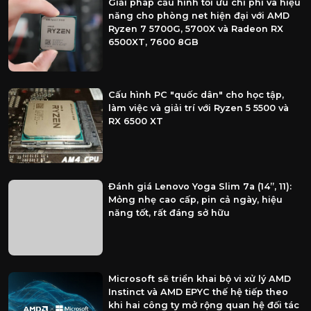
Giải pháp cấu hình tối ưu chi phí và hiệu
năng cho phòng net hiện đại với AMD
Ryzen 7 5700G, 5700X và Radeon RX
6500XT, 7600 8GB
Cấu hình PC "quốc dân" cho học tập,
làm việc và giải trí với Ryzen 5 5500 và
RX 6500 XT
Đánh giá Lenovo Yoga Slim 7a (14”, 11):
Mỏng nhẹ cao cấp, pin cả ngày, hiệu
năng tốt, rất đáng sở hữu
Microsoft sẽ triển khai bộ vi xử lý AMD
Instinct và AMD EPYC thế hệ tiếp theo
khi hai công ty mở rộng quan hệ đối tác