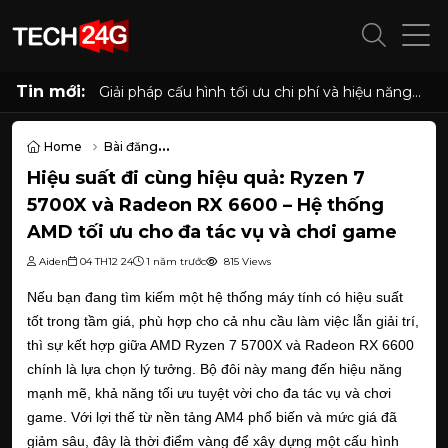
Tin mới:
Giải pháp cấu hình tối ưu chi phí và hiệu năng
cho phòng net hiện đại với AMD Ryzen 7
5700G, 5700X và Radeon RX 6500XT, 7600
8GB
Home
Bài đăng
Hiệu suất đi cùng hiệu quả: Ryzen 7 5700X và Radeon RX 6600 – 
Hiệu suất đi cùng hiệu quả: Ryzen 7
5700X và Radeon RX 6600 – Hệ thống
AMD tối ưu cho đa tác vụ và chơi game
Aiden
04 TH12 24
1 năm trước
815 Views
Nếu bạn đang tìm kiếm một hệ thống máy tính có hiệu suất
tốt trong tầm giá, phù hợp cho cả nhu cầu làm việc lẫn giải trí,
thì sự kết hợp giữa AMD Ryzen 7 5700X và Radeon RX 6600
chính là lựa chọn lý tưởng. Bộ đôi này mang đến hiệu năng
mạnh mẽ, khả năng tối ưu tuyệt vời cho đa tác vụ và chơi
game. Với lợi thế từ nền tảng AM4 phổ biến và mức giá đã
giảm sâu, đây là thời điểm vàng để xây dựng một cấu hình