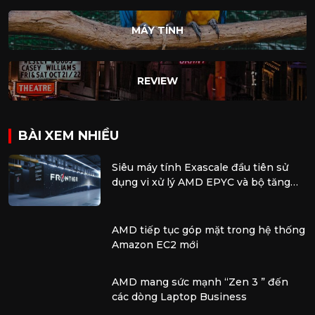
MÁY TÍNH
REVIEW
BÀI XEM NHIỀU
Siêu máy tính Exascale đầu tiên sử
dụng vi xử lý AMD EPYC và bộ tăng
tốc AMD Instinct
AMD tiếp tục góp mặt trong hệ thống
Amazon EC2 mới
AMD mang sức mạnh “Zen 3 ” đến
các dòng Laptop Business