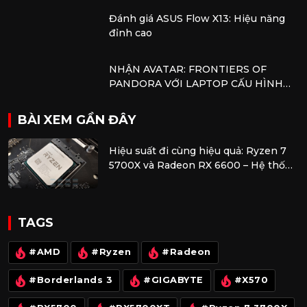
Đánh giá ASUS Flow X13: Hiệu năng
đỉnh cao
NHẬN AVATAR: FRONTIERS OF
PANDORA VỚI LAPTOP CẤU HÌNH
AMD
BÀI XEM GẦN ĐÂY
Hiệu suất đi cùng hiệu quả: Ryzen 7
5700X và Radeon RX 6600 – Hệ thống
AMD tối ưu cho đa tác vụ và chơi
game
TAGS
#AMD
#Ryzen
#Radeon