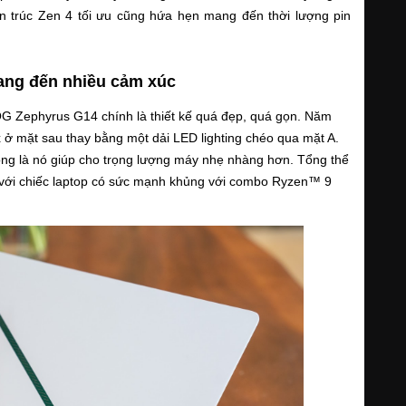
iến trúc Zen 4 tối ưu cũng hứa hẹn mang đến thời lượng pin 
ang đến nhiều cảm xúc
OG Zephyrus G14 chính là thiết kế quá đẹp, quá gọn. Năm 
 mặt sau thay bằng một dải LED lighting chéo qua mặt A. 
rọng là nó giúp cho trọng lượng máy nhẹ nhàng hơn. Tổng thể 
 với chiếc laptop có sức mạnh khủng với combo Ryzen™ 9 