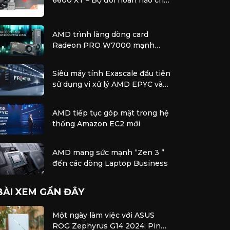
PC chơi game tầm trung
AMD trình làng dòng card
Radeon PRO W7000 mạnh
nhất với hiệu năng vượt trội để
xử lý các tác vụ chuyên nghiệp
Siêu máy tính Exascale đầu tiên
sử dụng vi xử lý AMD EPYC và
bộ tăng tốc AMD Instinct
AMD tiếp tục góp mặt trong hệ
thống Amazon EC2 mới
AMD mang sức mạnh “Zen 3 ”
đến các dòng Laptop Business
BÀI XEM GẦN ĐÂY
Một ngày làm việc với ASUS
ROG Zephyrus G14 2024: Pin