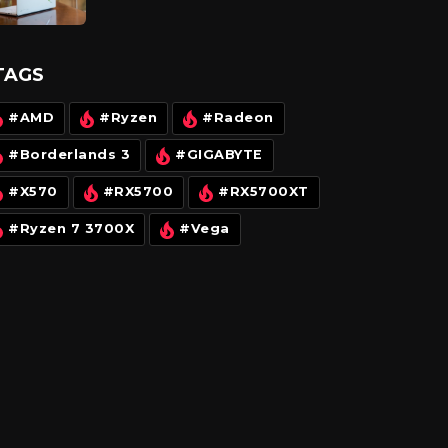
ấn tượng, AI hữu ích, thiết kế &
màn hình quá đẹp
TAGS
#AMD
#Ryzen
#Radeon
#Borderlands 3
#GIGABYTE
#X570
#RX5700
#RX5700XT
#Ryzen 7 3700X
#Vega