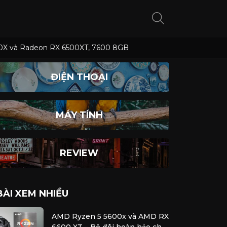
5700X và Radeon RX 6500XT, 7600 8GB
ĐIỆN THOẠI
MÁY TÍNH
REVIEW
BÀI XEM NHIỀU
AMD Ryzen 5 5600x và AMD RX
6600 XT – Bộ đôi hoàn hảo cho