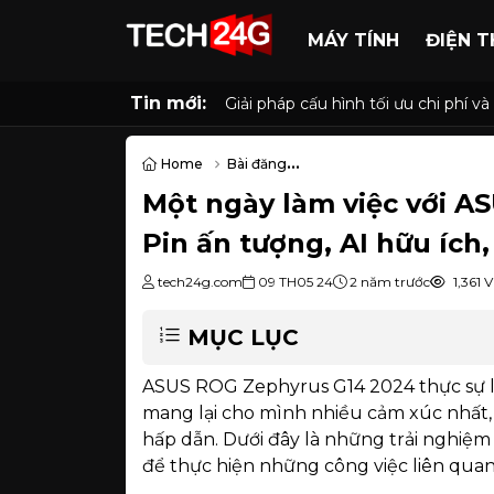
MÁY TÍNH
ĐIỆN T
Tin mới:
Giải pháp cấu hình tối ưu chi phí
Home
Bài đăng
Một ngày làm việc với ASUS ROG Zephyrus G14 202
Một ngày làm việc với A
Pin ấn tượng, AI hữu ích
tech24g.com
09 TH05 24
2 năm trước
1,361 
MỤC LỤC
ASUS ROG Zephyrus G14 2024 thực sự 
mang lại cho mình nhiều cảm xúc nhất, 
hấp dẫn. Dưới đây là những trải nghiệm
để thực hiện những công việc liên quan