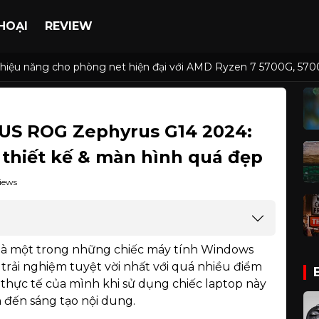
HOẠI
REVIEW
 và hiệu năng cho phòng net hiện đại với AMD Ryzen 7 5700G, 
4: Pin ấn tượng, AI hữu ích, thiết kế & màn hình quá đẹp
SUS ROG Zephyrus G14 2024:
, thiết kế & màn hình quá đẹp
Views
là một trong những chiếc máy tính Windows
trải nghiệm tuyệt vời nhất với quá nhiều điểm
 thực tế của mình khi sử dụng chiếc laptop này
 đến sáng tạo nội dung.