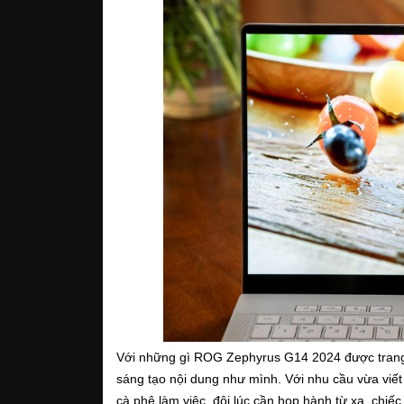
Với những gì ROG Zephyrus G14 2024 được trang 
sáng tạo nội dung như mình. Với nhu cầu vừa viết n
cà phê làm việc, đôi lúc cần họp hành từ xa, chi