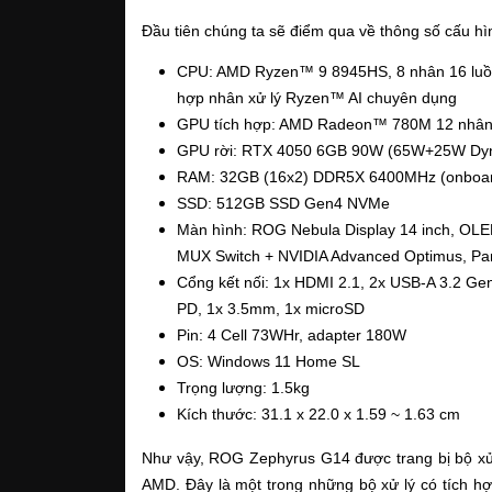
Đầu tiên chúng ta sẽ điểm qua về thông số cấu hìn
CPU: AMD Ryzen™ 9 8945HS, 8 nhân 16 luồng
hợp nhân xử lý Ryzen™ AI chuyên dụng
GPU tích hợp: AMD Radeon™ 780M 12 nhân
GPU rời: RTX 4050 6GB 90W (65W+25W Dyn
RAM: 32GB (16x2) DDR5X 6400MHz (onboa
SSD: 512GB SSD Gen4 NVMe 
Màn hình: ROG Nebula Display 14 inch, OLE
MUX Switch + NVIDIA Advanced Optimus, Pa
Cổng kết nối: 1x HDMI 2.1, 2x USB-A 3.2 Gen
PD, 1x 3.5mm, 1x microSD
Pin: 4 Cell 73WHr, adapter 180W
OS: Windows 11 Home SL
Trọng lượng: 1.5kg
Kích thước: 31.1 x 22.0 x 1.59 ~ 1.63 cm
Như vậy, ROG Zephyrus G14 được trang bị bộ xử
AMD. Đây là một trong những bộ xử lý có tích h