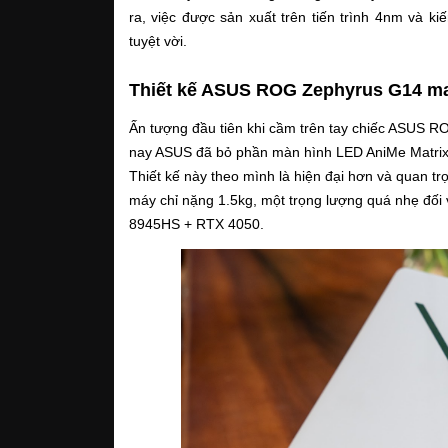
ra, việc được sản xuất trên tiến trình 4nm và k
tuyệt vời. 
Thiết kế ASUS ROG Zephyrus G14 m
Ấn tượng đầu tiên khi cầm trên tay chiếc ASUS R
nay ASUS đã bỏ phần màn hình LED AniMe Matrix ở
Thiết kế này theo mình là hiện đại hơn và quan t
máy chỉ nặng 1.5kg, một trọng lượng quá nhẹ đối
8945HS + RTX 4050.