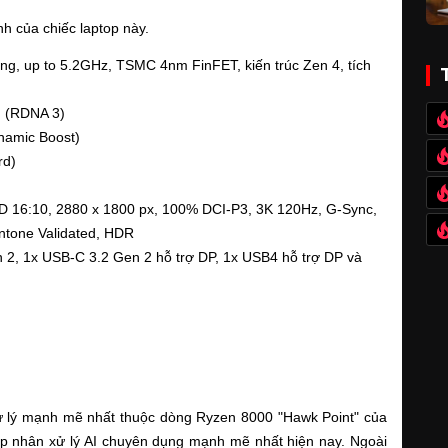
h của chiếc laptop này.
, up to 5.2GHz, TSMC 4nm FinFET, kiến trúc Zen 4, tích 
 (RDNA 3)
amic Boost)
rd)
D 16:10, 2880 x 1800 px, 100% DCI-P3, 3K 120Hz, G-Sync, 
ntone Validated, HDR
 2, 1x USB-C 3.2 Gen 2 hỗ trợ DP, 1x USB4 hỗ trợ DP và 
 lý mạnh mẽ nhất thuộc dòng Ryzen 8000 "Hawk Point" của 
ợp nhân xử lý AI chuyên dụng mạnh mẽ nhất hiện nay. Ngoài 