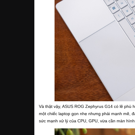
Và thật vậy, ASUS ROG Zephyrus G14 có lẽ phù hợ
một chiếc laptop gọn nhẹ nhưng phải mạnh mẽ, đa 
sức mạnh xử lý của CPU, GPU, vừa cần màn hình đ