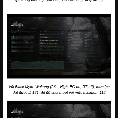
Với Black Myth: Wukong (2K+, High, FG on, RT off), mức fps
đạt được là 131, đủ để chơi mượt với mức minimum 112