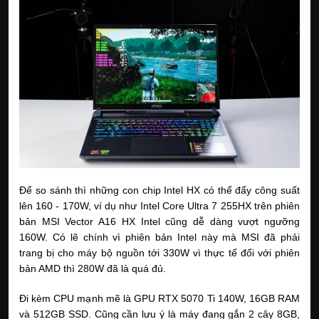
Để so sánh thì những con chip Intel HX có thể đẩy công suất
lên 160 - 170W, ví dụ như Intel Core Ultra 7 255HX trên phiên
bản MSI Vector A16 HX Intel cũng dễ dàng vượt ngưỡng
160W. Có lẽ chính vì phiên bản Intel này mà MSI đã phải
trang bị cho máy bộ nguồn tới 330W vì thực tế đối với phiên
bản AMD thì 280W đã là quá đủ.
Đi kèm CPU mạnh mẽ là GPU RTX 5070 Ti 140W, 16GB RAM
và 512GB SSD. Cũng cần lưu ý là máy đang gắn 2 cây 8GB,