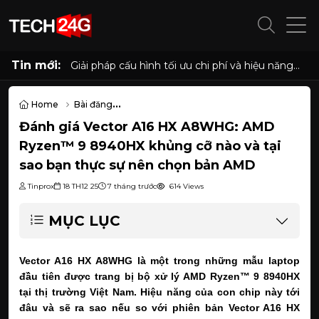
Tin mới:
Cấu hình PC "quốc dân" cho học tập, làm việc
và giải trí với Ryzen 5 5500 và RX 6500 XT
Home
Bài đăng
Đánh giá Vector A16 HX A8WHG: AMD Ryzen™ 9 8940HX khủng cỡ 
Đánh giá Vector A16 HX A8WHG: AMD
Ryzen™ 9 8940HX khủng cỡ nào và tại
sao bạn thực sự nên chọn bản AMD
Tinprox
18 TH12 25
7 tháng trước
614 Views
MỤC LỤC
Vector A16 HX A8WHG là một trong những mẫu laptop
đầu tiên được trang bị bộ xử lý AMD Ryzen™ 9 8940HX
tại thị trường Việt Nam. Hiệu năng của con chip này tới
đâu và sẽ ra sao nếu so với phiên bản Vector A16 HX