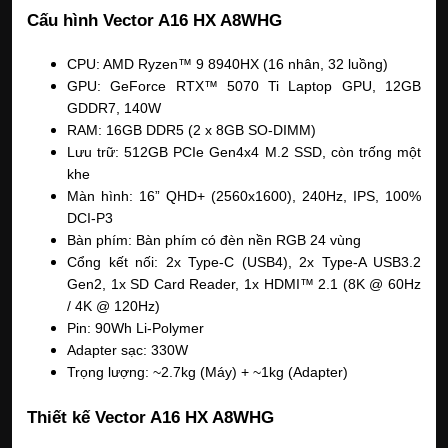
Cấu hình Vector A16 HX A8WHG
CPU: AMD Ryzen™ 9 8940HX (16 nhân, 32 luồng)
GPU: GeForce RTX™ 5070 Ti Laptop GPU, 12GB
GDDR7, 140W
RAM: 16GB DDR5 (2 x 8GB SO-DIMM)
Lưu trữ: 512GB PCIe Gen4x4 M.2 SSD, còn trống một
khe
Màn hình: 16” QHD+ (2560x1600), 240Hz, IPS, 100%
DCI-P3
Bàn phím: Bàn phím có đèn nền RGB 24 vùng
Cổng kết nối: 2x Type-C (USB4), 2x Type-A USB3.2
Gen2, 1x SD Card Reader, 1x HDMI™ 2.1 (8K @ 60Hz
/ 4K @ 120Hz)
Pin: 90Wh Li-Polymer
Adapter sạc: 330W
Trọng lượng: ~2.7kg (Máy) + ~1kg (Adapter)
Thiết kế Vector A16 HX A8WHG