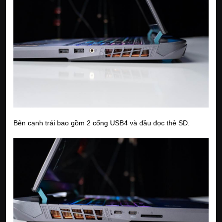
Bên cạnh trái bao gồm 2 cổng USB4 và đầu đọc thẻ SD.