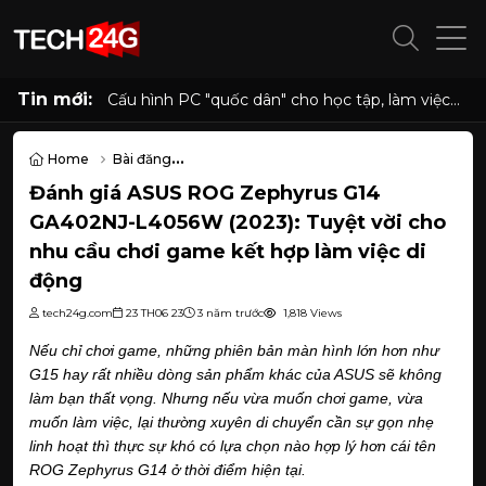
Tin mới:
Đánh giá Lenovo Yoga Slim 7a (14”, 11): Mỏng
nhẹ cao cấp, pin cả ngày, hiệu năng tốt, rất
đáng sở hữu
Home
Bài đăng
Đánh giá ASUS ROG Zephyrus G14 GA402NJ-L4056W (2023): Tuyệt 
Đánh giá ASUS ROG Zephyrus G14
GA402NJ-L4056W (2023): Tuyệt vời cho
nhu cầu chơi game kết hợp làm việc di
động
tech24g.com
23 TH06 23
3 năm trước
1,818 Views
Nếu chỉ chơi game, những phiên bản màn hình lớn hơn như 
G15 hay rất nhiều dòng sản phẩm khác của ASUS sẽ không 
làm bạn thất vọng. Nhưng nếu vừa muốn chơi game, vừa 
muốn làm việc, lại thường xuyên di chuyển cần sự gọn nhẹ 
linh hoạt thì thực sự khó có lựa chọn nào hợp lý hơn cái tên 
ROG Zephyrus G14 ở thời điểm hiện tại.