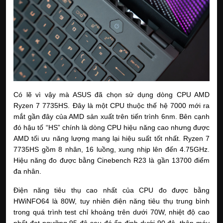
Có lẽ vì vậy mà ASUS đã chọn sử dụng dòng CPU AMD 
Ryzen 7 7735HS. Đây là một CPU thuộc thế hệ 7000 mới ra 
mắt gần đây của AMD sản xuất trên tiến trình 6nm. Bên cạnh 
đó hậu tố “HS” chính là dòng CPU hiệu năng cao nhưng được 
AMD tối ưu năng lượng mang lại hiệu suất tốt nhất. Ryzen 7 
7735HS gồm 8 nhân, 16 luồng, xung nhịp lên đến 4.75GHz. 
Hiệu năng đo được bằng Cinebench R23 là gần 13700 điểm 
đa nhân.
Điện năng tiêu thụ cao nhất của CPU đo được bằng 
HWiNFO64 là 80W, tuy nhiên điện năng tiêu thụ trung bình 
trong quá trình test chỉ khoảng trên dưới 70W, nhiệt độ cao 
nhất đạt ngưỡng 95 độ sau đó ổn định dưới 90 độ, thân máy 