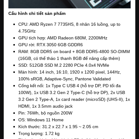
Cấu hình chi tiết sản phẩm
CPU: AMD Ryzen 7 7735HS, 8 nhân 16 luồng, up to 
4.75GHz
GPU tích hợp: AMD Radeon 680M, 2200MHz
GPU rời: RTX 3050 6GB GDDR6 
RAM: 8GB DDR5 on board + 8GB DDR5-4800 SO-DIMM 
(16GB, có thể tháo 1 thanh 8GB để nâng cấp thêm)
SSD: 512GB SSD M.2 2280 PCIe 4.0x4 NVMe 
Màn hình: 14 inch, 16:10, 1920 x 1200 pixel, 144Hz, 
100% sRGB, Adaptive-Sync, Pantone Validated
Cổng kết nối: 1x Type C USB 4 (hỗ trợ DP, PD tối đa 
100W), 1x USB 3.2 Gen 2 Type-C (hỗ trợ DP), 2x USB 
3.2 Gen 2 Type-A, 1x card reader (microSD) (UHS-II), 1x 
HDMI, 1x 3.5mm audio jack
Pin: 76Wh, bộ nguồn 200W
OS: Windows 11 Home
Kích thước: 31.2 x 22.7 x 1.95 ~ 2.05 cm
Trọng lượng: 1.72 kg