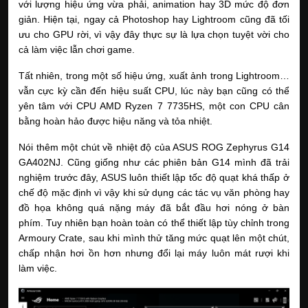
với lượng hiệu ứng vừa phải, animation hay 3D mức độ đơn 
giản. Hiện tại, ngay cả Photoshop hay Lightroom cũng đã tối 
ưu cho GPU rời, vì vậy đây thực sự là lựa chọn tuyệt vời cho 
cả làm việc lẫn chơi game. 
Tất nhiên, trong một số hiệu ứng, xuất ảnh trong Lightroom… 
vẫn cực kỳ cần đến hiệu suất CPU, lúc này bạn cũng có thể 
yên tâm với CPU AMD Ryzen 7 7735HS, một con CPU cân 
bằng hoàn hảo được hiệu năng và tỏa nhiệt.
Nói thêm một chút về nhiệt độ của ASUS ROG Zephyrus G14 
GA402NJ. Cũng giống như các phiên bản G14 mình đã trải 
nghiệm trước đây, ASUS luôn thiết lập tốc độ quạt khá thấp ở 
chế độ mặc định vì vậy khi sử dụng các tác vụ văn phòng hay 
đồ họa không quá nặng máy đã bắt đầu hơi nóng ở bàn 
phím. Tuy nhiên bạn hoàn toàn có thể thiết lập tùy chỉnh trong 
Armoury Crate, sau khi mình thử tăng mức quạt lên một chút, 
chấp nhận hơi ồn hơn nhưng đổi lại máy luôn mát rượi khi 
làm việc.