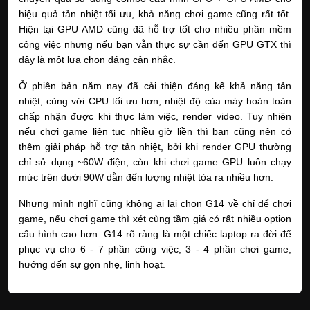
hiệu quả tản nhiệt tối ưu, khả năng chơi game cũng rất tốt. 
Hiện tại GPU AMD cũng đã hỗ trợ tốt cho nhiều phần mềm 
công việc nhưng nếu bạn vẫn thực sự cần đến GPU GTX thì 
đây là một lựa chọn đáng cân nhắc. 
Ở phiên bản năm nay đã cải thiện đáng kể khả năng tản 
nhiệt, cùng với CPU tối ưu hơn, nhiệt độ của máy hoàn toàn 
chấp nhận được khi thực làm việc, render video. Tuy nhiên 
nếu chơi game liên tục nhiều giờ liền thì bạn cũng nên có 
thêm giải pháp hỗ trợ tản nhiệt, bởi khi render GPU thường 
chỉ sử dụng ~60W điện, còn khi chơi game GPU luôn chạy 
mức trên dưới 90W dẫn đến lượng nhiệt tỏa ra nhiều hơn. 
Nhưng mình nghĩ cũng không ai lại chọn G14 về chỉ để chơi 
game, nếu chơi game thì xét cùng tầm giá có rất nhiều option 
cấu hình cao hơn. G14 rõ ràng là một chiếc laptop ra đời để 
phục vụ cho 6 - 7 phần công việc, 3 - 4 phần chơi game, 
hướng đến sự gọn nhẹ, linh hoạt.