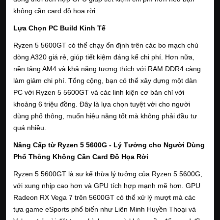
không cần card đồ họa rời.
Lựa Chọn PC Build Kinh Tế
Ryzen 5 5600GT có thể chạy ổn định trên các bo mạch chủ
dòng A320 giá rẻ, giúp tiết kiệm đáng kể chi phí. Hơn nữa,
nền tảng AM4 và khả năng tương thích với RAM DDR4 càng
làm giảm chi phí. Tổng cộng, bạn có thể xây dựng một dàn
PC với Ryzen 5 5600GT và các linh kiện cơ bản chỉ với
khoảng 6 triệu đồng. Đây là lựa chọn tuyệt vời cho người
dùng phổ thông, muốn hiệu năng tốt mà không phải đầu tư
quá nhiều.
Nâng Cấp từ Ryzen 5 5600G - Lý Tưởng cho Người Dùng
Phổ Thông Không Cần Card Đồ Họa Rời
Ryzen 5 5600GT là sự kế thừa lý tưởng của Ryzen 5 5600G,
với xung nhịp cao hơn và GPU tích hợp mạnh mẽ hơn. GPU
Radeon RX Vega 7 trên 5600GT có thể xử lý mượt mà các
tựa game eSports phổ biến như Liên Minh Huyền Thoại và