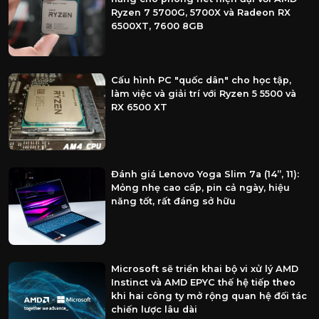
Ryzen 7 5700G, 5700X và Radeon RX
6500XT, 7600 8GB
Cấu hình PC "quốc dân" cho học tập,
làm việc và giải trí với Ryzen 5 5500 và
RX 6500 XT
Đánh giá Lenovo Yoga Slim 7a (14”, 11):
Mỏng nhẹ cao cấp, pin cả ngày, hiệu
năng tốt, rất đáng sở hữu
Microsoft sẽ triển khai bộ vi xử lý AMD
Instinct và AMD EPYC thế hệ tiếp theo
khi hai công ty mở rộng quan hệ đối tác
chiến lược lâu dài