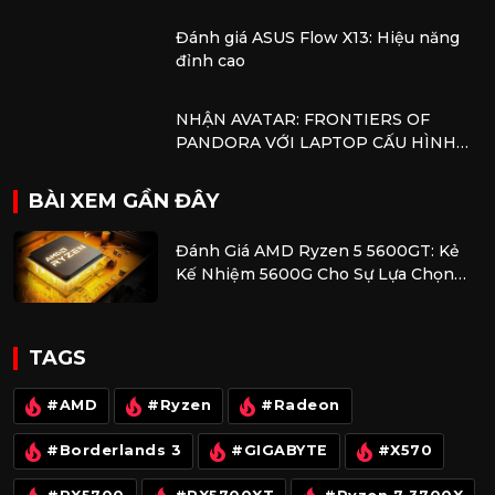
Đánh giá ASUS Flow X13: Hiệu năng
đỉnh cao
NHẬN AVATAR: FRONTIERS OF
PANDORA VỚI LAPTOP CẤU HÌNH
AMD
BÀI XEM GẦN ĐÂY
Đánh Giá AMD Ryzen 5 5600GT: Kẻ
Kế Nhiệm 5600G Cho Sự Lựa Chọn
Kinh Tế
TAGS
#AMD
#Ryzen
#Radeon
#Borderlands 3
#GIGABYTE
#X570