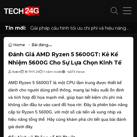
Tin mới:
Giải pháp cấu hình tối ưu chi phí và hiệu năng
cho phòng net hiện đại với AMD Ryzen 7
5700G, 5700X và Radeon RX 6500XT, 7600
8GB
Home
Bài đăng
Đánh Giá AMD Ryzen 5 5600GT: Kẻ Kế Nhiệm 5600G Cho Sự Lựa C
Đánh Giá AMD Ryzen 5 5600GT: Kẻ Kế
Nhiệm 5600G Cho Sự Lựa Chọn Kinh Tế
Aiden
18 TH11 24
1 năm trước
4,673 Views
AMD Ryzen 5 5600GT là một CPU tầm trung được thiết kế
dành cho người dùng phổ thông, mang lại hiệu suất ổn định
và tích hợp đồ họa mạnh mẽ, giúp bạn tiết kiệm chi phí mà
không cần đầu tư vào card đồ họa rời. Đây là phiên bản nâng
cấp từ Ryzen 5 5600G, với một số cải tiến về xung nhịp và
hiệu năng tổng thể. Hãy cùng khám phá chi tiết qua bài đánh
giá dưới đây.