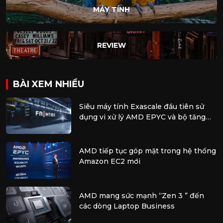
MÁY TÍNH
REVIEW
BÀI XEM NHIỀU
Siêu máy tính Exascale đầu tiên sử
dụng vi xử lý AMD EPYC và bộ tăng
tốc AMD Instinct
AMD tiếp tục góp mặt trong hệ thống
Amazon EC2 mới
AMD mang sức mạnh “Zen 3 ” đến
các dòng Laptop Business