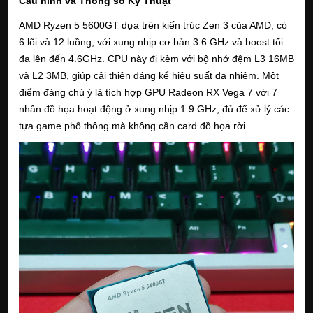
Cấu hình và Thông số Kỹ Thuật
AMD Ryzen 5 5600GT dựa trên kiến trúc Zen 3 của AMD, có
6 lõi và 12 luồng, với xung nhịp cơ bản 3.6 GHz và boost tối
đa lên đến 4.6GHz. CPU này đi kèm với bộ nhớ đệm L3 16MB
và L2 3MB, giúp cải thiện đáng kể hiệu suất đa nhiệm. Một
điểm đáng chú ý là tích hợp GPU Radeon RX Vega 7 với 7
nhân đồ họa hoạt động ở xung nhịp 1.9 GHz, đủ để xử lý các
tựa game phổ thông mà không cần card đồ họa rời.