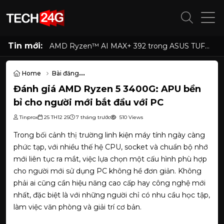
Tin mới:
AMD Ryzen™ AI MAX+ 392 trong ASUS TUF
Gaming A14 có gì đặc biệt, hiệu năng ra sao
Home
Bài đăng
Đánh giá AMD Ryzen 5 3400G: APU bền bỉ cho người mới bắt đầu 
Đánh giá AMD Ryzen 5 3400G: APU bền
bỉ cho người mới bắt đầu với PC
Tinprox
25 TH12 25
7 tháng trước
510 Views
Trong bối cảnh thị trường linh kiện máy tính ngày càng
phức tạp, với nhiều thế hệ CPU, socket và chuẩn bộ nhớ
mới liên tục ra mắt, việc lựa chọn một cấu hình phù hợp
cho người mới sử dụng PC không hề đơn giản. Không
phải ai cũng cần hiệu năng cao cấp hay công nghệ mới
nhất, đặc biệt là với những người chỉ có nhu cầu học tập,
làm việc văn phòng và giải trí cơ bản.