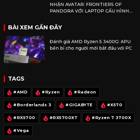
NHẬN AVATAR: FRONTIERS OF
PANDORA VỚI LAPTOP CẤU HÌNH
AMD
BÀI XEM GẦN ĐÂY
Đánh giá AMD Ryzen 5 3400G: APU
bền bỉ cho người mới bắt đầu với PC
TAGS
#AMD
#Ryzen
#Radeon
#Borderlands 3
#GIGABYTE
#X570
#RX5700
#RX5700XT
#Ryzen 7 3700X
#Vega