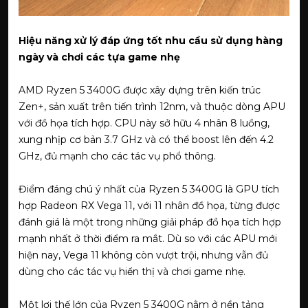
Hiệu năng xử lý đáp ứng tốt nhu cầu sử dụng hàng
ngày và chơi các tựa game nhẹ
AMD Ryzen 5 3400G được xây dựng trên kiến trúc
Zen+, sản xuất trên tiến trình 12nm, và thuộc dòng APU
với đồ họa tích hợp. CPU này sở hữu 4 nhân 8 luồng,
xung nhịp cơ bản 3.7 GHz và có thể boost lên đến 4.2
GHz, đủ mạnh cho các tác vụ phổ thông.
Điểm đáng chú ý nhất của Ryzen 5 3400G là GPU tích
hợp Radeon RX Vega 11, với 11 nhân đồ họa, từng được
đánh giá là một trong những giải pháp đồ họa tích hợp
mạnh nhất ở thời điểm ra mắt. Dù so với các APU mới
hiện nay, Vega 11 không còn vượt trội, nhưng vẫn đủ
dùng cho các tác vụ hiển thị và chơi game nhẹ.
Một lợi thế lớn của Ryzen 5 3400G nằm ở nền tảng