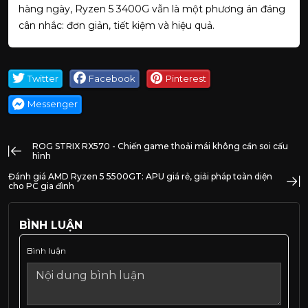
hàng ngày, Ryzen 5 3400G vẫn là một phương án đáng
cân nhắc: đơn giản, tiết kiệm và hiệu quả.
Twitter
Facebook
Pinterest
Messenger
ROG STRIX RX570 - Chiến game thoải mái không cần soi cấu
hình
Đánh giá AMD Ryzen 5 5500GT: APU giá rẻ, giải pháp toàn diện
cho PC gia đình
BÌNH LUẬN
Bình luận