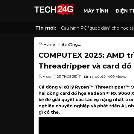
MÁY TÍNH
ĐIỆN T
Tin mới:
Cấu hình PC "quốc dân" cho học tập
Home
Bài đăng
COMPUTEX 2025: AMD trình làng dòng vi xử lý R
COMPUTEX 2025: AMD trìn
Threadripper và card đ
Aiden
23 TH05 25
1 năm trước
409 Views
Cả dòng vi xử lý Ryzen™ Threadripper™ 
hai dòng card đồ họa Radeon™ RX 9060 
kế để giải quyết các tác vụ nặng nhất tr
nghiệp chuyên nghiệp và phát triển AI, nh
gì có thể.