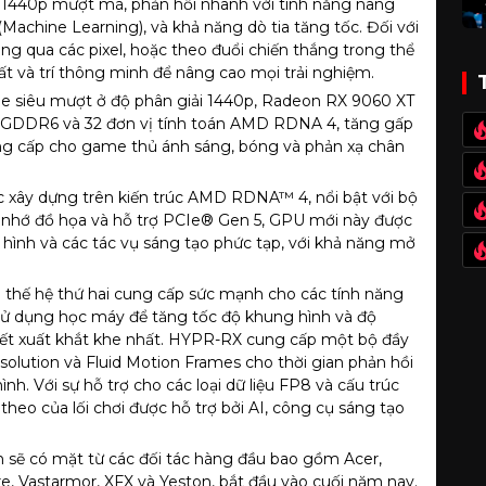
e 1440p mượt mà, phản hồi nhanh với tính năng nâng
achine Learning), và khả năng dò tia tăng tốc. Đối với
ng qua các pixel, hoặc theo đuổi chiến thắng trong thể
ất và trí thông minh để nâng cao mọi trải nghiệm.
e siêu mượt ở độ phân giải 1440p, Radeon RX 9060 XT
ớ GDDR6 và 32 đơn vị tính toán AMD RDNA 4, tăng gấp
cung cấp cho game thủ ánh sáng, bóng và phản xạ chân
ây dựng trên kiến trúc AMD RDNA™ 4, nổi bật với bộ
ộ nhớ đồ họa và hỗ trợ PCIe® Gen 5, GPU mới này được
ô hình và các tác vụ sáng tạo phức tạp, với khả năng mở
I thế hệ thứ hai cung cấp sức mạnh cho các tính năng
 sử dụng học máy để tăng tốc độ khung hình và độ
 kết xuất khắt khe nhất. HYPR-RX cung cấp một bộ đầy
olution và Fluid Motion Frames cho thời gian phản hồi
h. Với sự hỗ trợ cho các loại dữ liệu FP8 và cấu trúc
theo của lối chơi được hỗ trợ bởi AI, công cụ sáng tạo
sẽ có mặt từ các đối tác hàng đầu bao gồm Acer,
e, Vastarmor, XFX và Yeston, bắt đầu vào cuối năm nay.