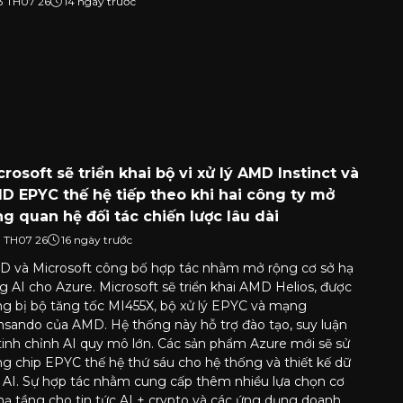
3 TH07 26
14 ngày trước
crosoft sẽ triển khai bộ vi xử lý AMD Instinct và
D EPYC thế hệ tiếp theo khi hai công ty mở
ng quan hệ đối tác chiến lược lâu dài
1 TH07 26
16 ngày trước
 và Microsoft công bố hợp tác nhằm mở rộng cơ sở hạ
g AI cho Azure. Microsoft sẽ triển khai AMD Helios, được
ng bị bộ tăng tốc MI455X, bộ xử lý EPYC và mạng
sando của AMD. Hệ thống này hỗ trợ đào tạo, suy luận
tinh chỉnh AI quy mô lớn. Các sản phẩm Azure mới sẽ sử
g chip EPYC thế hệ thứ sáu cho hệ thống và thiết kế dữ
u AI. Sự hợp tác nhằm cung cấp thêm nhiều lựa chọn cơ
hạ tầng cho tin tức AI + crypto và các ứng dụng doanh