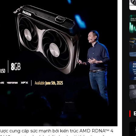
được cung cấp sức mạnh bởi kiến trúc AMD RDNA™ 4