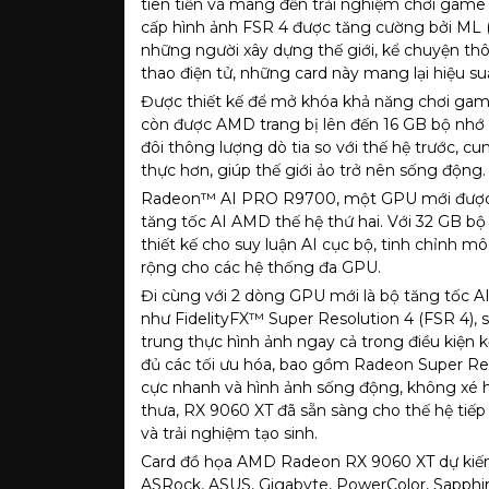
tiên tiến và mang đến trải nghiệm chơi gam
cấp hình ảnh FSR 4 được tăng cường bởi ML (M
những người xây dựng thế giới, kể chuyện thô
thao điện tử, những card này mang lại hiệu su
Được thiết kế để mở khóa khả năng chơi gam
còn được AMD trang bị lên đến 16 GB bộ nh
đôi thông lượng dò tia so với thế hệ trước, 
thực hơn, giúp thế giới ảo trở nên sống động.
Radeon™ AI PRO R9700, một GPU mới được x
tăng tốc AI AMD thế hệ thứ hai. Với 32 GB b
thiết kế cho suy luận AI cục bộ, tinh chỉnh m
rộng cho các hệ thống đa GPU.
Đi cùng với 2 dòng GPU mới là bộ tăng tốc A
như FidelityFX™ Super Resolution 4 (FSR 4),
trung thực hình ảnh ngay cả trong điều kiện
đủ các tối ưu hóa, bao gồm Radeon Super Res
cực nhanh và hình ảnh sống động, không xé hìn
thưa, RX 9060 XT đã sẵn sàng cho thế hệ tiếp 
và trải nghiệm tạo sinh.
Card đồ họa AMD Radeon RX 9060 XT dự kiến 
ASRock, ASUS, Gigabyte, PowerColor, Sapphir