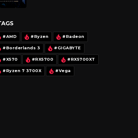
Threadripper và card đồ họa
Radeon RX mới
TAGS
#AMD
#Ryzen
#Radeon
#Borderlands 3
#GIGABYTE
#X570
#RX5700
#RX5700XT
#Ryzen 7 3700X
#Vega