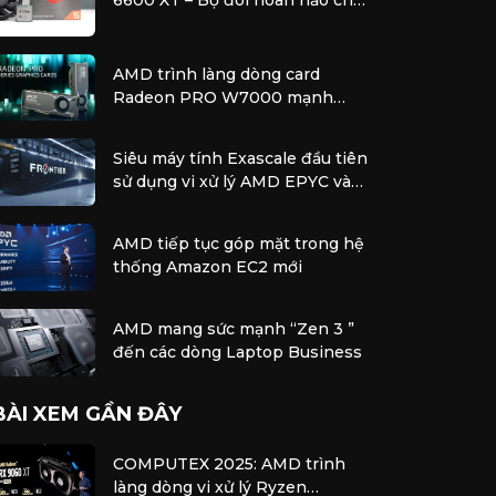
PC chơi game tầm trung
AMD trình làng dòng card
Radeon PRO W7000 mạnh
nhất với hiệu năng vượt trội để
xử lý các tác vụ chuyên nghiệp
Siêu máy tính Exascale đầu tiên
sử dụng vi xử lý AMD EPYC và
bộ tăng tốc AMD Instinct
AMD tiếp tục góp mặt trong hệ
thống Amazon EC2 mới
AMD mang sức mạnh “Zen 3 ”
đến các dòng Laptop Business
BÀI XEM GẦN ĐÂY
COMPUTEX 2025: AMD trình
làng dòng vi xử lý Ryzen