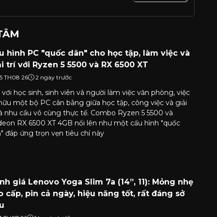
 TÂM
u hình PC "quốc dân" cho học tập, làm việc và
ải trí với Ryzen 5 5500 và RX 6500 XT
5 TH08 26
2 ngày trước
 với học sinh, sinh viên và người làm việc văn phòng, việc
hữu một bộ PC cân bằng giữa học tập, công việc và giải
 là nhu cầu vô cùng thực tế. Combo Ryzen 5 5500 và
eon RX 6500 XT 4GB nổi lên như một cấu hình "quốc
" đáp ứng trọn vẹn tiêu chí này
nh giá Lenovo Yoga Slim 7a (14”, 11): Mỏng nhẹ
o cấp, pin cả ngày, hiệu năng tốt, rất đáng sở
u