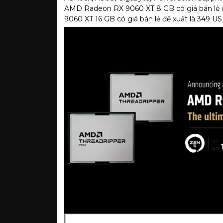
AMD Radeon RX 9060 XT 8 GB có giá bán lẻ 
9060 XT 16 GB có giá bán lẻ đề xuất là 349 US