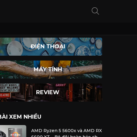
ĐIỆN THOẠI
MÁY TÍNH
REVIEW
BÀI XEM NHIỀU
AMD Ryzen 5 5600x và AMD RX
6600 XT – Bộ đôi hoàn hảo cho