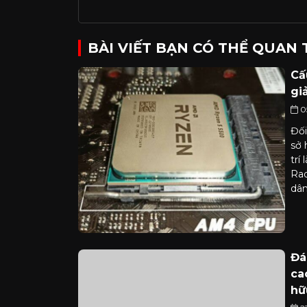
BÀI VIẾT BẠN CÓ THỂ QUAN
Cấ
gi
0
Đối
sở 
trí
Rad
dân
Đá
ca
hữ