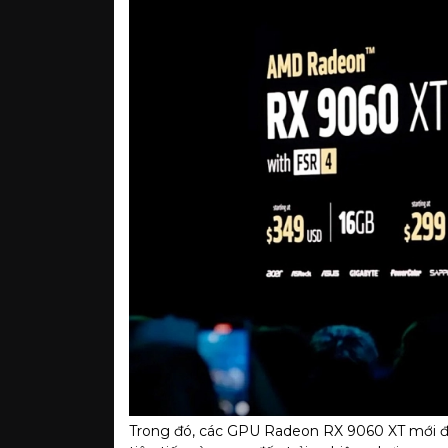
Trong đó, các GPU Radeon RX 9060 XT mới 