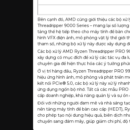
Bên cạnh đó, AMD cũng giới thiệu các bộ xử
Threadripper 9000 Series – mang lại số lượng
tảng thế hệ tiếp theo cho máy tính để bàn 
hình VFX điện ảnh, mô phỏng vật lý thế giới t
tham số, những bộ xử lý này được xây dựng để
Các bộ xử lý AMD Ryzen Threadripper PRO 9
xây dựng có mục đích để xử lý các tác vụ đa l
chuyên gia để hiện thực hóa các ý tưởng phứ
Ở vị trí hàng đầu, Ryzen Threadripper PRO 9
hiệu ứng hình ảnh, mô phỏng và phát triển m
kết nối PCIe® 5.0, các bộ xử lý này xử lý nhan
ứng dụng ngốn bộ nhớ. Tất cả các mẫu PRO
cấp doanh nghiệp, khả năng quản lý và sự ổn
Đối với những người đam mê và nhà sáng tạo
nền tảng máy tính để bàn cao cấp (HEDT), Ry
cho phép tạo nội dung hiệu quả, biên dịch n
chuyển sang đám mây, giúp giảm chi phí, độ tr