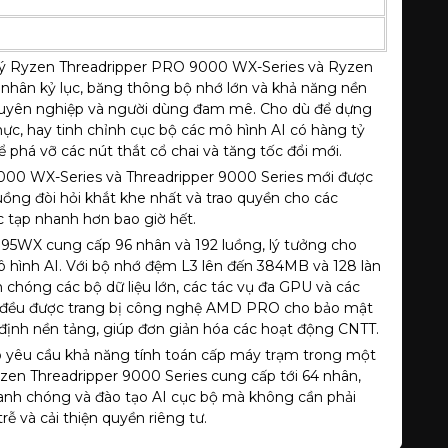
 lý Ryzen Threadripper PRO 9000 WX-Series và Ryzen
 nhân kỷ lục, băng thông bộ nhớ lớn và khả năng nền
chuyên nghiệp và người dùng đam mê. Cho dù để dựng
hực, hay tinh chỉnh cục bộ các mô hình AI có hàng tỷ
 phá vỡ các nút thắt cổ chai và tăng tốc đổi mới.
000 WX-Series và Threadripper 9000 Series mới được
uồng đòi hỏi khắt khe nhất và trao quyền cho các
c tạp nhanh hơn bao giờ hết.
995WX cung cấp 96 nhân và 192 luồng, lý tưởng cho
ô hình AI. Với bộ nhớ đệm L3 lên đến 384MB và 128 làn
h chóng các bộ dữ liệu lớn, các tác vụ đa GPU và các
 đều được trang bị công nghệ AMD PRO cho bảo mật
 định nền tảng, giúp đơn giản hóa các hoạt động CNTT.
 yêu cầu khả năng tính toán cấp máy trạm trong một
zen Threadripper 9000 Series cung cấp tới 64 nhân,
hanh chóng và đào tạo AI cục bộ mà không cần phải
ễ và cải thiện quyền riêng tư.