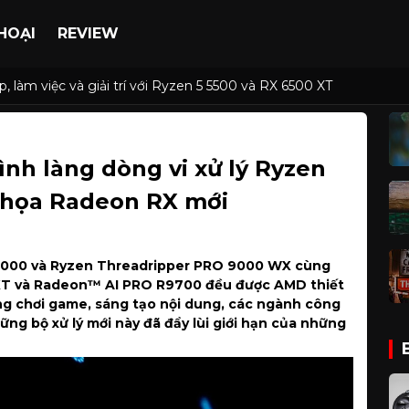
HOẠI
REVIEW
, làm việc và giải trí với Ryzen 5 5500 và RX 6500 XT
yzen Threadripper và card đồ họa Radeon RX mới
h làng dòng vi xử lý Ryzen
ồ họa Radeon RX mới
9000 và Ryzen Threadripper PRO 9000 WX
cùng
XT và Radeon™ AI PRO R9700 đều được AMD thiết
ong chơi game, sáng tạo nội dung, các ngành công
ững bộ xử lý mới này đã đẩy lùi giới hạn của những