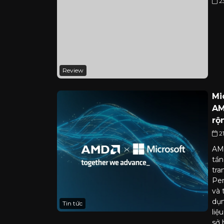
2
Review
Mi
AM
rộ
2
AMD
tần
tra
Pen
và 
dụn
Tin tức
liệ
sở 