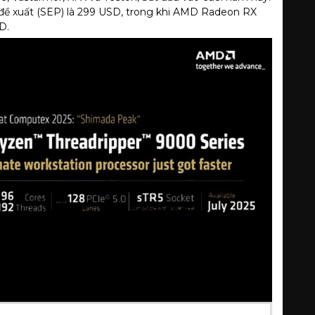
đề xuất (SEP) là 299 USD, trong khi AMD Radeon RX
D.