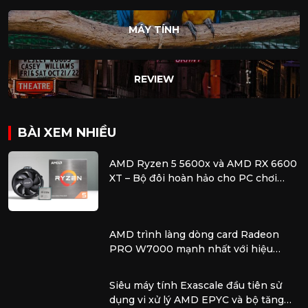
MÁY TÍNH
REVIEW
BÀI XEM NHIỀU
AMD Ryzen 5 5600x và AMD RX 6600
XT – Bộ đôi hoàn hảo cho PC chơi
game tầm trung
AMD trình làng dòng card Radeon
PRO W7000 mạnh nhất với hiệu
năng vượt trội để xử lý các tác vụ
chuyên nghiệp
Siêu máy tính Exascale đầu tiên sử