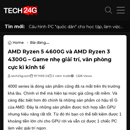
Tin mới:
Cấu hình PC "quốc dân" cho học tập, làm việc
và giải trí với Ryzen 5 5500 và RX 6500 XT
Home
Bài đăng
AMD Ryzen 5 4600G và AMD Ryzen 3 4300G – Game nhẹ giải trí, v
AMD Ryzen 5 4600G và AMD Ryzen 3
4300G – Game nhẹ giải trí, văn phòng
cực kì kinh tế
tech24g.com
19 TH03 24
2 năm trước
1,328 Views
4000 series là dòng sản phẩm cũng đã ra mắt trên thị trường
khá lâu. Chính vì thế mà hiện tại mức giá cũng rất mềm. Và
càng đặc biệt hơn đó chính là những sản phẩm có hậu tố G
của AMD. Đây là những sản phẩm được tích hợp sẵn GPU
nhưng hiệu năng rất tốt. Từ đó thì bạn có thể tiết kiệm được 1
khoảng tiền lớn chi cho GPU rời và vẫn có được 1 chiếc PC
làm việc giải trí ngon.