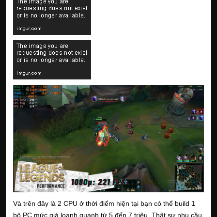
Và trên đây là 2 CPU ở thời điểm hiện tại bạn có thể build 1
bộ PC mức giá loanh quanh từ 5 đến 7 triệu. Thật sự nhu cầu