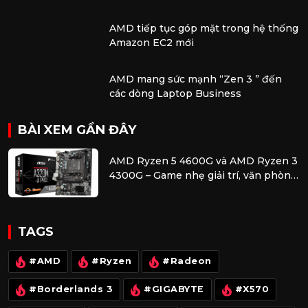
dụng vi xử lý AMD EPYC và bộ tăng
tốc AMD Instinct
AMD tiếp tục góp mặt trong hệ thống
Amazon EC2 mới
AMD mang sức mạnh “Zen 3 ” đến
các dòng Laptop Business
BÀI XEM GẦN ĐÂY
AMD Ryzen 5 4600G và AMD Ryzen 3
4300G – Game nhẹ giải trí, văn phòng
cực kì kinh tế
TAGS
#AMD
#Ryzen
#Radeon