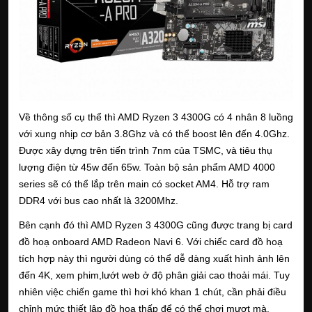
Về thông số cụ thể thì AMD Ryzen 3 4300G có 4 nhân 8 luồng
với xung nhịp cơ bản 3.8Ghz và có thể boost lên đến 4.0Ghz.
Được xây dựng trên tiến trình 7nm của TSMC, và tiêu thụ
lượng điện từ 45w đến 65w. Toàn bộ sản phẩm AMD 4000
series sẽ có thể lắp trên main có socket AM4. Hỗ trợ ram
DDR4 với bus cao nhất là 3200Mhz.
Bên cạnh đó thì AMD Ryzen 3 4300G cũng được trang bị card
đồ hoạ onboard AMD Radeon Navi 6. Với chiếc card đồ hoạ
tích hợp này thì người dùng có thể dễ dàng xuất hình ảnh lên
đến 4K, xem phim,lướt web ở độ phân giải cao thoải mái. Tuy
nhiên việc chiến game thì hơi khó khan 1 chút, cần phải điều
chỉnh mức thiết lập đồ hoạ thấp để có thể chơi mượt mà.