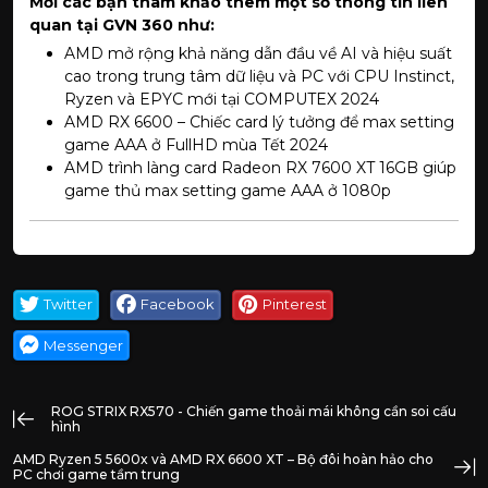
Mời các bạn tham khảo thêm một số thông tin liên
quan tại GVN 360 như:
AMD mở rộng khả năng dẫn đầu về AI và hiệu suất
cao trong trung tâm dữ liệu và PC với CPU Instinct,
Ryzen và EPYC mới tại COMPUTEX 2024
AMD RX 6600 – Chiếc card lý tưởng để max setting
game AAA ở FullHD mùa Tết 2024
AMD trình làng card Radeon RX 7600 XT 16GB giúp
game thủ max setting game AAA ở 1080p
Twitter
Facebook
Pinterest
Messenger
ROG STRIX RX570 - Chiến game thoải mái không cần soi cấu
hình
AMD Ryzen 5 5600x và AMD RX 6600 XT – Bộ đôi hoàn hảo cho
PC chơi game tầm trung