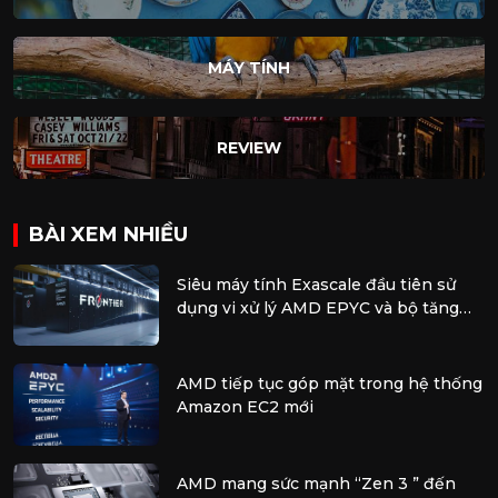
MÁY TÍNH
REVIEW
BÀI XEM NHIỀU
Siêu máy tính Exascale đầu tiên sử
dụng vi xử lý AMD EPYC và bộ tăng
tốc AMD Instinct
AMD tiếp tục góp mặt trong hệ thống
Amazon EC2 mới
AMD mang sức mạnh “Zen 3 ” đến