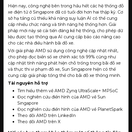
Hiện nay, công nghệ bên trong hầu hết các hệ thống đỗ
xe điện tử ở Singapore đã có tuổi đời hơn hai thập kỷ. Cơ
sở hạ tầng cũ thiếu khả năng suy luận AI có thể cung
cấp nhiều chức năng và tính năng hệ thống hơn. Giải
pháp mới này sẽ cải tiến đáng kể hệ thống, cho phép dữ
liệu được tạo thông qua AI cung cấp báo cáo nâng cao
cho các nhà điều hành bãi đỗ xe.
Với giải pháp AMD sử dụng công nghệ cập nhật nhất,
cho phép đọc biển số xe chính xác tới 99% cũng như
cập nhật tính năng phát hiện chỗ trống trong bãi đỗ xe
và thực thi vi phạm đỗ xe, Sun Singapore hiện có thể
cung cấp giải pháp tổng thể cho bãi đỗ xe thông minh.
Tài nguyên hỗ trợ
Tìm hiểu thêm về
AMD Zynq UltraScale+ MPSoC
Đọc nghiên cứu điển hình của AMD về
Sun
Singapore
Đọc nghiên cứu điển hình của AMD về
PlanetSpark
Theo dõi AMD trên
LinkedIn
Theo dõi AMD trên
X