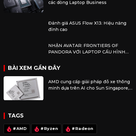
các dòng Laptop Business
Đánh giá ASUS Flow X13: Hiệu năng
đỉnh cao
NHẬN AVATAR: FRONTIERS OF
PANDORA VỚI LAPTOP CẤU HÌNH
AMD
BÀI XEM GẦN ĐÂY
AMD cung cấp giải pháp đỗ xe thông
minh dựa trên AI cho Sun Singapore,
nhà cung cấp dịch vụ đỗ xe thông
minh lớn nhất quốc gia
TAGS