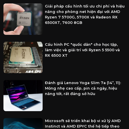
Giải pháp cấu hình tối ưu chi phí và hiệu
năng cho phòng net hiện đại với AMD
Ryzen 7 5700G, 5700X và Radeon RX
6500XT, 7600 8GB
Cấu hình PC "quốc dân" cho học tập,
làm việc và giải trí với Ryzen 5 5500 và
RX 6500 XT
Đánh giá Lenovo Yoga Slim 7a (14”, 11):
Mỏng nhẹ cao cấp, pin cả ngày, hiệu
năng tốt, rất đáng sở hữu
Microsoft sẽ triển khai bộ vi xử lý AMD
Instinct và AMD EPYC thế hệ tiếp theo