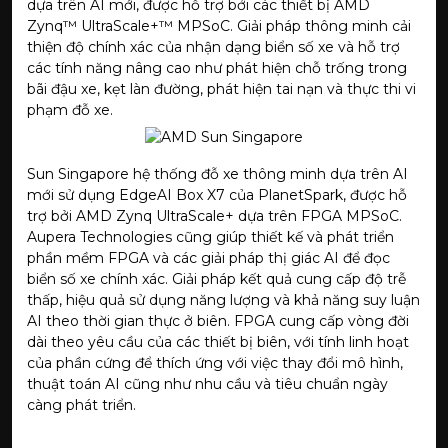
dựa trên AI mới, được hỗ trợ bởi các thiết bị AMD
Zynq™ UltraScale+™ MPSoC. Giải pháp thông minh cải
thiện độ chính xác của nhận dạng biển số xe và hỗ trợ
các tính năng nâng cao như phát hiện chỗ trống trong
bãi đậu xe, kẹt làn đường, phát hiện tai nạn và thực thi vi
phạm đỗ xe.
Sun Singapore hệ thống đỗ xe thông minh dựa trên AI
mới sử dụng EdgeAI Box X7 của PlanetSpark, được hỗ
trợ bởi AMD Zynq UltraScale+ dựa trên FPGA MPSoC.
Aupera Technologies cũng giúp thiết kế và phát triển
phần mềm FPGA và các giải pháp thị giác AI để đọc
biển số xe chính xác. Giải pháp kết quả cung cấp độ trễ
thấp, hiệu quả sử dụng năng lượng và khả năng suy luận
AI theo thời gian thực ở biên. FPGA cung cấp vòng đời
dài theo yêu cầu của các thiết bị biên, với tính linh hoạt
của phần cứng để thích ứng với việc thay đổi mô hình,
thuật toán AI cũng như nhu cầu và tiêu chuẩn ngày
càng phát triển.