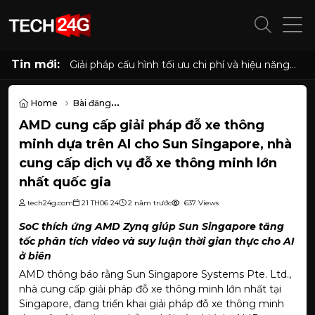
Tin mới:
Giải pháp cấu hình tối ưu chi phí và hiệu năng
cho phòng net hiện đại với AMD Ryzen 7
5700G, 5700X và Radeon RX 6500XT, 7600
8GB
Home
Bài đăng
AMD cung cấp giải pháp đỗ xe thông minh dựa trên AI cho Sun Sin
AMD cung cấp giải pháp đỗ xe thông
minh dựa trên AI cho Sun Singapore, nhà
cung cấp dịch vụ đỗ xe thông minh lớn
nhất quốc gia
tech24g.com
21 TH06 24
2 năm trước
637 Views
SoC thích ứng AMD Zynq giúp Sun Singapore tăng
tốc phân tích video và suy luận thời gian thực cho AI
ở biên
AMD thông báo rằng Sun Singapore Systems Pte. Ltd.,
nhà cung cấp giải pháp đỗ xe thông minh lớn nhất tại
Singapore, đang triển khai giải pháp đỗ xe thông minh