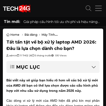
Tin mới:
Giải pháp cấu hình tối ưu chi phí và hiệu năng
cho phòng net hiện đại với AMD Ryzen 7
5700G, 5700X và Radeon RX 6500XT, 7600
8GB
Home
Bài đăng
Máy Tính
Tất tần tật về bộ xử lý laptop AMD 2026: Đâu là lựa chọn dành cho
Tất tần tật về bộ xử lý laptop AMD 2026:
Đâu là lựa chọn dành cho bạn?
admin
11 TH02 26
5 tháng trước
510 Views
MỤC LỤC
Bài viết này sẽ giúp bạn hiểu rõ hơn về các bộ xử lý mới 
của AMD để bạn có thể lựa chọn được các cấu hình phù 
hợp với nhu cầu sử dụng trong năm 2026 này.
Các dòng vi xử lý mới của AMD hiện đã phủ kín mọi phân 
khúc từ laptop phổ thông cho đến các dòng laptop mỏng nhẹ 