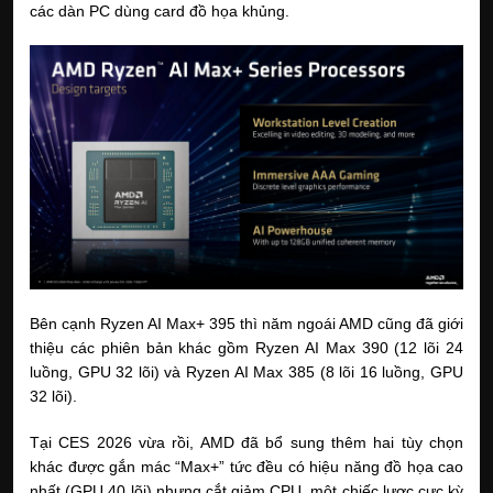
các dàn PC dùng card đồ họa khủng.
Bên cạnh Ryzen AI Max+ 395 thì năm ngoái AMD cũng đã giới 
thiệu các phiên bản khác gồm Ryzen AI Max 390 (12 lõi 24 
luồng, GPU 32 lõi) và Ryzen AI Max 385 (8 lõi 16 luồng, GPU 
32 lõi).
Tại CES 2026 vừa rồi, AMD đã bổ sung thêm hai tùy chọn 
khác được gắn mác “Max+” tức đều có hiệu năng đồ họa cao 
nhất (GPU 40 lõi) nhưng cắt giảm CPU, một chiếc lược cực kỳ 