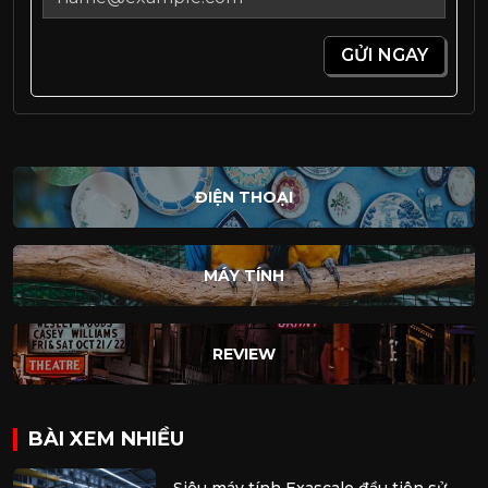
GỬI NGAY
ĐIỆN THOẠI
MÁY TÍNH
REVIEW
BÀI XEM NHIỀU
Siêu máy tính Exascale đầu tiên sử