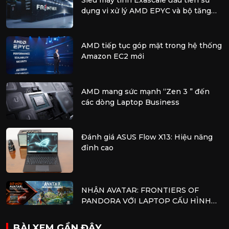
dụng vi xử lý AMD EPYC và bộ tăng
tốc AMD Instinct
AMD tiếp tục góp mặt trong hệ thống
Amazon EC2 mới
AMD mang sức mạnh “Zen 3 ” đến
các dòng Laptop Business
Đánh giá ASUS Flow X13: Hiệu năng
đỉnh cao
NHẬN AVATAR: FRONTIERS OF
PANDORA VỚI LAPTOP CẤU HÌNH
AMD
BÀI XEM GẦN ĐÂY