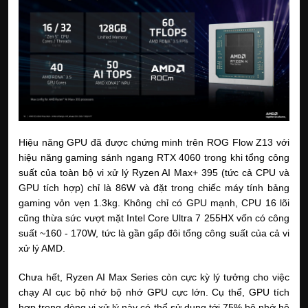
Hiệu năng GPU đã được chứng minh trên ROG Flow Z13 với 
hiệu năng gaming sánh ngang RTX 4060 trong khi tổng công 
suất của toàn bộ vi xử lý Ryzen AI Max+ 395 (tức cả CPU và 
GPU tích hợp) chỉ là 86W và đặt trong chiếc máy tính bảng 
gaming vỏn vẹn 1.3kg. Không chỉ có GPU mạnh, CPU 16 lõi 
cũng thừa sức vượt mặt Intel Core Ultra 7 255HX vốn có công 
suất ~160 - 170W, tức là gần gấp đôi tổng công suất của cả vi 
xử lý AMD.
Chưa hết, Ryzen AI Max Series còn cực kỳ lý tưởng cho việc 
chạy AI cục bộ nhớ bộ nhớ GPU cực lớn. Cụ thể, GPU tích 
hợp trong dòng vi xử lý này có thể sử dụng tới 75% bộ nhớ hệ 