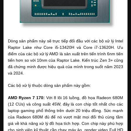
Dòng sản phẩm này sẽ trực tiếp đối đầu với các bộ xử lý Intel 
Raptor Lake như Core i5-13420H và Core i7-13620H. Ưu 
điểm của các bộ xử lý AMD là sản xuất trên tiến trình 6nm tiên 
tiến hơn so với 10nm của Raptor Lake. Kiến trúc Zen 3+ cũng 
đã chứng minh được hiệu quả của mình trong suốt năm 2023 
và 2024.
Các bộ xử lý thuộc dòng sản phẩm này gồm:
AMD Ryzen 7 170:
 Với 8 lõi 16 luồng, đồ họa Radeon 680M 
(12 CUs) và công suất 45W, đây là con chip tốt nhất cho các 
laptop gaming phổ thông trên dưới 20 triệu đồng. Sức mạnh 
của Radeon 680M đủ để nó vượt mặt mọi đối thủ cùng tầm 
giá về khả năng xử lý đồ họa tích hợp. Con chip này phù hợp 
cho sinh viên kỹ thuật cần chạy máy ảo, render video Full HD 