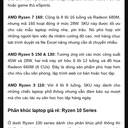
hoặc game thủ eSports.
AMD Ryzen 7 160: 
Cũng là 8 lõi 16 luồng và Radeon 680M, 
nhưng mã 160 hoạt động ở mức 28W. SKU này được tối ưu 
cho các mẫu laptop mỏng nhẹ, pin trâu. Nó phù hợp với 
những người làm việc đa nhiệm cường độ cao, mở hàng chục 
tab trình duyệt và file Excel nặng nhưng cần di chuyển nhiều.
AMD Ryzen 5 150 & 130: 
Tương ứng với các mức công suất 
45W và 28W, hai mã này sở hữu 6 lõi 12 luồng và đồ họa 
Radeon 660M (6 CUs). Đây là dòng sản phẩm phù hợp hơn 
cho nhu cầu văn phòng, lập trình web cơ bản hoặc học tập.
AMD Ryzen 3 110: 
Với 4 lõi 8 luồng, SKU này dành cho 
những chiếc laptop phổ thông nhưng vẫn đảm bảo sự mượt 
mà cho các tác vụ văn học học tập hàng ngày.
Phân khúc laptop giá rẻ: Ryzen 10 Series
Ở dưới Ryzen 100 series dành cho phân khúc phổ thông thì 