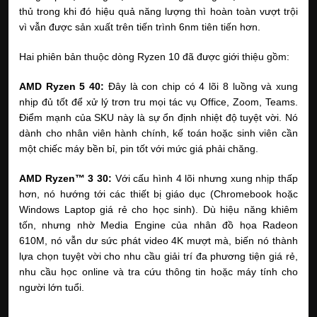
thủ trong khi đó hiệu quả năng lượng thì hoàn toàn vượt trội 
vì vẫn được sản xuất trên tiến trình 6nm tiên tiến hơn.
Hai phiên bản thuộc dòng Ryzen 10 đã được giới thiệu gồm:
AMD Ryzen 5 40: 
Đây là con chip có 4 lõi 8 luồng và xung 
nhịp đủ tốt để xử lý trơn tru mọi tác vụ Office, Zoom, Teams. 
Điểm mạnh của SKU này là sự ổn định nhiệt độ tuyệt vời. Nó 
dành cho nhân viên hành chính, kế toán hoặc sinh viên cần 
một chiếc máy bền bỉ, pin tốt với mức giá phải chăng.
AMD Ryzen™ 3 30: 
Với cấu hình 4 lõi nhưng xung nhịp thấp 
hơn, nó hướng tới các thiết bị giáo dục (Chromebook hoặc 
Windows Laptop giá rẻ cho học sinh). Dù hiệu năng khiêm 
tốn, nhưng nhờ Media Engine của nhân đồ họa Radeon 
610M, nó vẫn dư sức phát video 4K mượt mà, biến nó thành 
lựa chọn tuyệt vời cho nhu cầu giải trí đa phương tiện giá rẻ, 
nhu cầu học online và tra cứu thông tin hoặc máy tính cho 
người lớn tuổi.