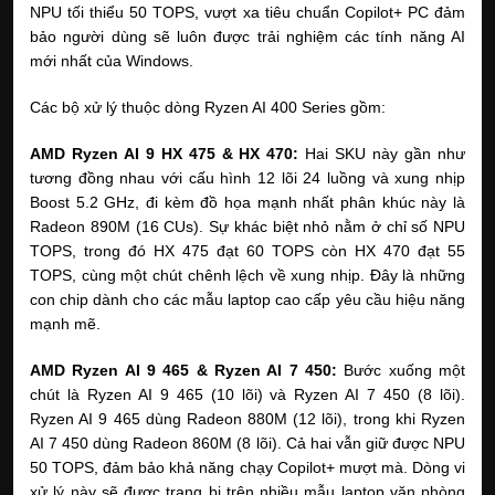
NPU tối thiểu 50 TOPS, vượt xa tiêu chuẩn Copilot+ PC đảm 
bảo người dùng sẽ luôn được trải nghiệm các tính năng AI 
mới nhất của Windows.
Các bộ xử lý thuộc dòng Ryzen AI 400 Series gồm:
AMD Ryzen AI 9 HX 475 & HX 470: 
Hai SKU này gần như 
tương đồng nhau với cấu hình 12 lõi 24 luồng và xung nhịp 
Boost 5.2 GHz, đi kèm đồ họa mạnh nhất phân khúc này là 
Radeon 890M (16 CUs). Sự khác biệt nhỏ nằm ở chỉ số NPU 
TOPS, trong đó HX 475 đạt 60 TOPS còn HX 470 đạt 55 
TOPS, cùng một chút chênh lệch về xung nhịp. Đây là những 
con chip dành cho các mẫu laptop cao cấp yêu cầu hiệu năng 
mạnh mẽ.
AMD Ryzen AI 9 465 & Ryzen AI 7 450: 
Bước xuống một 
chút là Ryzen AI 9 465 (10 lõi) và Ryzen AI 7 450 (8 lõi). 
Ryzen AI 9 465 dùng Radeon 880M (12 lõi), trong khi Ryzen 
AI 7 450 dùng Radeon 860M (8 lõi). Cả hai vẫn giữ được NPU 
50 TOPS, đảm bảo khả năng chạy Copilot+ mượt mà. Dòng vi 
xử lý này sẽ được trang bị trên nhiều mẫu laptop văn phòng 