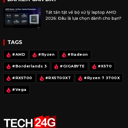
Tất tần tật về bộ xử lý laptop AMD
2026: Đâu là lựa chọn dành cho bạn?
TAGS
#AMD
#Ryzen
#Radeon
#Borderlands 3
#GIGABYTE
#X570
#RX5700
#RX5700XT
#Ryzen 7 3700X
#Vega