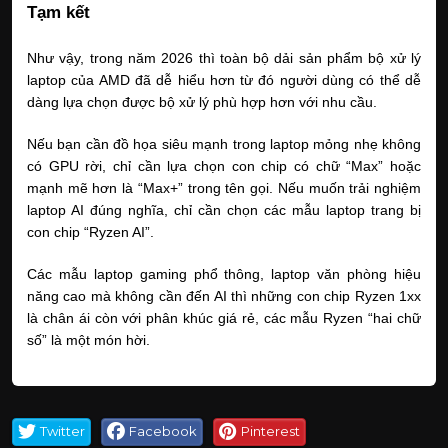
Tạm kết
Như vậy, trong năm 2026 thì toàn bộ dải sản phẩm bộ xử lý 
laptop của AMD đã dễ hiểu hơn từ đó người dùng có thể dễ 
dàng lựa chọn được bộ xử lý phù hợp hơn với nhu cầu.
Nếu bạn cần đồ họa siêu mạnh trong laptop mỏng nhẹ không 
có GPU rời, chỉ cần lựa chọn con chip có chữ “Max” hoặc 
mạnh mẽ hơn là “Max+” trong tên gọi. Nếu muốn trải nghiệm 
laptop AI đúng nghĩa, chỉ cần chọn các mẫu laptop trang bị 
con chip “Ryzen AI”. 
Các mẫu laptop gaming phổ thông, laptop văn phòng hiệu 
năng cao mà không cần đến AI thì những con chip Ryzen 1xx 
là chân ái còn với phân khúc giá rẻ, các mẫu Ryzen “hai chữ 
số” là một món hời.
Twitter
Facebook
Pinterest