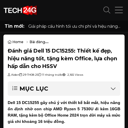
Tin mới:
Cấu hình PC "quốc dân" cho học tập, làm việc
và giải trí với Ryzen 5 5500 và RX 6500 XT
Home
Bài đăng
Đánh giá Dell 15 DC15255: Thiết kế đẹp, hiệu năng tốt, tặng kèm O
Đánh giá Dell 15 DC15255: Thiết kế đẹp,
hiệu năng tốt, tặng kèm Office, lựa chọn
hấp dẫn cho HSSV
Aiden
29 TH08 25
11 tháng trước
2,165 Views
MỤC LỤC
Dell 15 DC15255 gây chú ý với thiết kế bắt mắt, hiệu năng
ổn định nhờ con chip AMD Ryzen 5 7530U đi kèm 16GB
RAM, tặng kèm bộ Office Home 2024 trọn đời máy và mức
giá chỉ khoảng 16 triệu đồng.