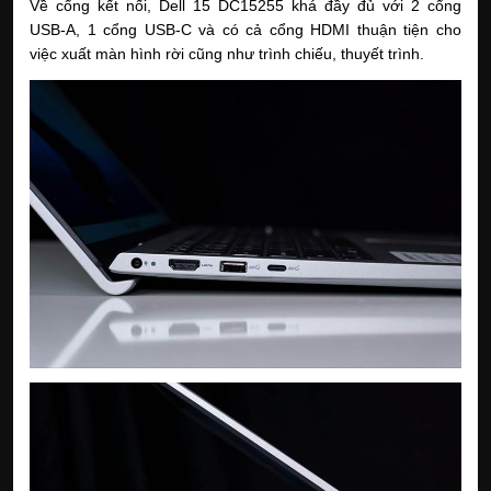
Về cổng kết nối, Dell 15 DC15255 khá đầy đủ với 2 cổng
USB-A, 1 cổng USB-C và có cả cổng HDMI thuận tiện cho
việc xuất màn hình rời cũng như trình chiếu, thuyết trình.