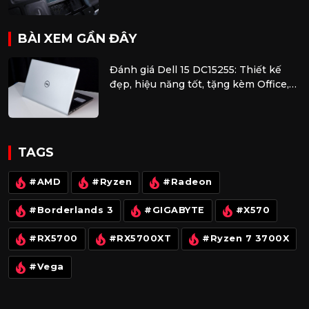
BÀI XEM GẦN ĐÂY
Đánh giá Dell 15 DC15255: Thiết kế
đẹp, hiệu năng tốt, tặng kèm Office,
lựa chọn hấp dẫn cho HSSV
TAGS
#AMD
#Ryzen
#Radeon
#Borderlands 3
#GIGABYTE
#X570
#RX5700
#RX5700XT
#Ryzen 7 3700X
#Vega