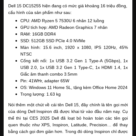
Dell 15 DC15255 hiện đang có mức giá khoảng 16 triệu đồng,
cấu hình của sản phẩm như sau:
CPU: AMD Ryzen 5 7530U 6 nhân 12 luồng
GPU tích hợp: AMD Radeon Graphics 7 nhân
RAM: 16GB DDR4
SSD: 512GB SSD PCIe 4.0 NVMe
Màn hình: 15.6 inch, 1920 x 1080, IPS 120Hz, 45%
NTSC
Cổng kết nối: 1x USB 3.2 Gen 1 Type-A (5Gbps), 1x
USB 2.0, 1x USB 3.2 Gen 1 Type-C, 1x HDMI 1.4, 1x
Giắc âm thanh combo 3.5mm
Pin: 41WHr, adapter 65W
OS: Windows 11 Home SL, tặng kèm Office Home 2024
Trọng lượng: 1.63 kg
Nói thêm một chút về cái tên Dell 15, đây chính là tên gọi mới
của dòng Dell Inspiron đã được khai tử vào đầu năm nay. Cụ
thể thì tại CES 2025 Dell đã loạt bỏ hoàn toàn các tên gọi
quen thuộc như XPS, Inspiron, Latitude, Precision… để thay
bằng cách gọi đơn giản hơn. Trong đó dòng Inspiron chỉ được