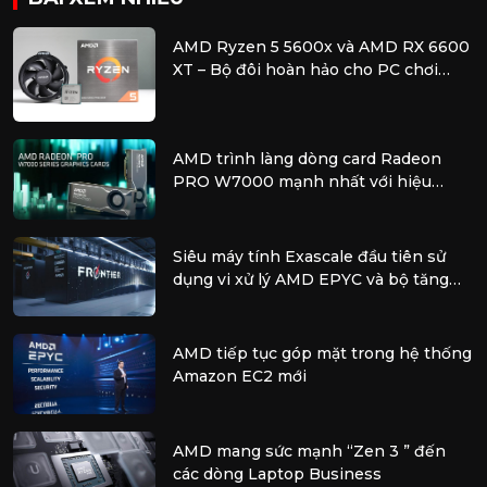
AMD Ryzen 5 5600x và AMD RX 6600
XT – Bộ đôi hoàn hảo cho PC chơi
game tầm trung
AMD trình làng dòng card Radeon
PRO W7000 mạnh nhất với hiệu
năng vượt trội để xử lý các tác vụ
chuyên nghiệp
Siêu máy tính Exascale đầu tiên sử
dụng vi xử lý AMD EPYC và bộ tăng
tốc AMD Instinct
AMD tiếp tục góp mặt trong hệ thống
Amazon EC2 mới
AMD mang sức mạnh “Zen 3 ” đến
các dòng Laptop Business