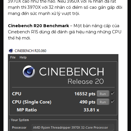
3970X cao như thế nào. Nếu 3950X với 16 nhân đã rất
mạnh thì 3970X với 32 nhân có điểm số cao gần gấp đôi
mang đến sức mạnh xử lý vượt trội.
Cinebench R20 Benchmark
– Một bản nâng cấp của
Cinebench R15 dùng để đánh giá hiệu năng những CPU
thế hệ mới.