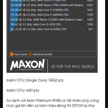
Điểm CPU (Single Core): 16552 pts
Điểm CPU: 490 pts
So sánh với Xeon Platinum 8168 có 48 nhân xử lý cùng
mức giá lên đến cả trăm triệu đồng thì 3970X lại nhẹ