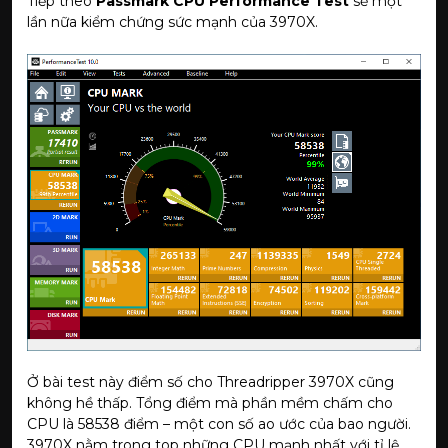
Tiếp theo
Passmark CPU Performance Test
sẽ một
lần nữa kiểm chứng sức mạnh của 3970X.
Ở bài test này điểm số cho Threadripper 3970X cũng
không hề thấp. Tổng điểm mà phần mềm chấm cho
CPU là 58538 điểm – một con số ao ước của bao người.
3970X nằm trong top những CPU mạnh nhất với tỉ lệ