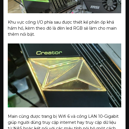
Khu vực cổng I/O phía sau được thiết kế phần ốp khá
hầm hố, kèm theo đó là đèn led RGB sẽ làm cho main
thêm nổi bật.
Main cũng được trang bị Wifi 6 và cổng LAN 10-Gigabit
giúp người dùng truy cập internet hay truy cập dữ liệu
từ NAS hoặc kết nối với các máy tính nội bộ một cách