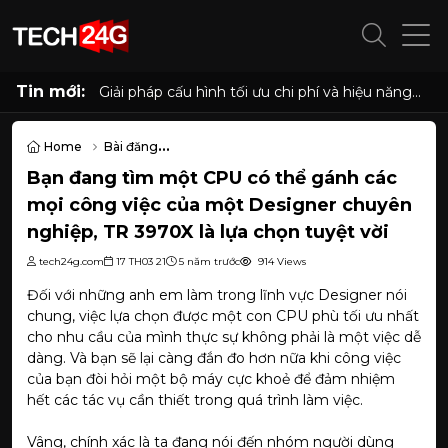
Tin mới:
Cấu hình PC "quốc dân" cho học tập, làm việc
và giải trí với Ryzen 5 5500 và RX 6500 XT
Home
Bài đăng
Bạn đang tìm một CPU có thể gánh các mọi công việc của một Des
Bạn đang tìm một CPU có thể gánh các
mọi công việc của một Designer chuyên
nghiệp, TR 3970X là lựa chọn tuyệt vời
tech24g.com
17 TH03 21
5 năm trước
914 Views
Đối với những anh em làm trong lĩnh vực Designer nói
chung, việc lựa chọn được một con CPU phù tối ưu nhất
cho nhu cầu của mình thực sự không phải là một việc dễ
dàng. Và bạn sẽ lại càng đắn đo hơn nữa khi công việc
của bạn đòi hỏi một bộ máy cực khoẻ để đảm nhiệm
hết các tác vụ cần thiết trong quá trình làm việc.
Vâng, chính xác là ta đang nói đến nhóm người dùng