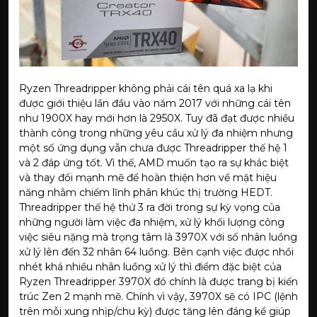
Ryzen Threadripper không phải cái tên quá xa lạ khi
được giới thiệu lần đầu vào năm 2017 với những cái tên
như 1900X hay mới hơn là 2950X. Tuy đã đạt được nhiều
thành công trong những yêu cầu xử lý đa nhiệm nhưng
một số ứng dụng vẫn chưa được Threadripper thế hệ 1
và 2 đáp ứng tốt. Vì thế, AMD muốn tạo ra sự khác biệt
và thay đổi mạnh mẽ để hoàn thiện hơn về mặt hiệu
năng nhằm chiếm lĩnh phân khúc thị trường HEDT.
Threadripper thế hệ thứ 3 ra đời trong sự kỳ vọng của
những người làm việc đa nhiệm, xử lý khối lượng công
việc siêu nặng mà trọng tâm là 3970X với số nhân luồng
xử lý lên đến 32 nhân 64 luồng. Bên cạnh việc được nhồi
nhét khá nhiều nhân luồng xử lý thì điểm đặc biệt của
Ryzen Threadripper 3970X đó chính là được trang bị kiến
trúc Zen 2 mạnh mẽ. Chính vì vậy, 3970X sẽ có IPC (lệnh
trên mỗi xung nhịp/chu kỳ) được tăng lên đáng kể giúp