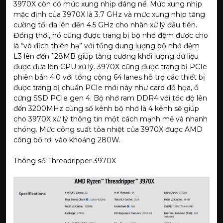
3970X còn có mức xung nhịp đáng nể. Mức xung nhịp
mặc định của 3970X là 3.7 GHz và mức xung nhịp tăng
cường tối đa lên đến 4.5 GHz cho nhân xử lý đầu tiên.
Đồng thời, nó cũng được trang bị bộ nhớ đệm được cho
là “vô địch thiên hạ” với tổng dung lượng bộ nhớ đệm
L3 lên đến 128MB giúp tăng cường khối lượng dữ liệu
được đưa lên CPU xử lý. 3970X cũng được trang bị PCIe
phiên bản 4.0 với tổng cộng 64 lanes hỗ trợ các thiết bị
được trang bị chuẩn PCIe mới này như card đồ họa, ổ
cứng SSD PCIe gen 4. Bộ nhớ ram DDR4 với tốc độ lên
đến 3200MHz cùng số kênh bộ nhớ là 4 kênh sẽ giúp
cho 3970X xử lý thông tin một cách mạnh mẽ và nhanh
chóng. Mức công suất tỏa nhiệt của 3970X được AMD
công bố rơi vào khoảng 280W.
Thông số Threadripper 3970X