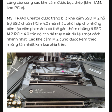
cứng cáp cùng các khe cắm được bọc thép (khe RAM,
khe PCIe).
MSI TRX40 Creator được trang bị 3 khe cắm SSD M.2 hỗ
trợ SSD chuẩn PCIe 4.0 mới nhất, phù hợp cho những
biên tập viên phim ảnh có thể gắn thêm những ổ SSD
M.2 PCIe 4.0 tốc độ cao để truy xuất dữ liệu một cách
nhanh nhất. Các khe cắm M.2 cũng được kèm theo
miếng tản nhiệt kim loại phía trên.