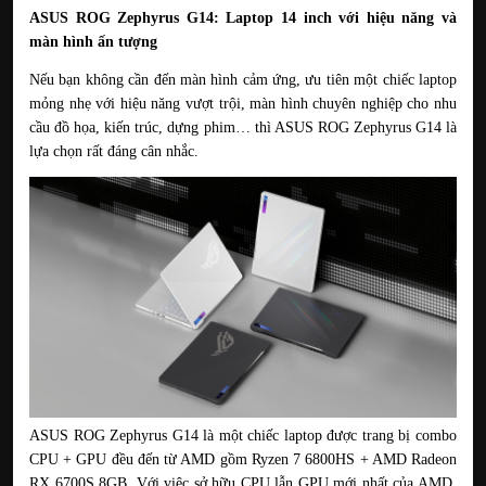
ASUS ROG Zephyrus G14: Laptop 14 inch với hiệu năng và 
màn hình ấn tượng
Nếu bạn không cần đến màn hình cảm ứng, ưu tiên một chiếc laptop 
mỏng nhẹ với hiệu năng vượt trội, màn hình chuyên nghiệp cho nhu 
cầu đồ họa, kiến trúc, dựng phim… thì ASUS ROG Zephyrus G14 là 
lựa chọn rất đáng cân nhắc.
ASUS ROG Zephyrus G14 là một chiếc laptop được trang bị combo 
CPU + GPU đều đến từ AMD gồm Ryzen 7 6800HS + AMD Radeon 
RX 6700S 8GB. Với việc sở hữu CPU lẫn GPU mới nhất của AMD, 