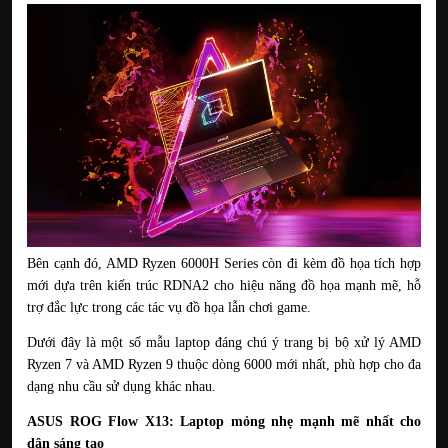
Bên cạnh đó, AMD Ryzen 6000H Series còn đi kèm đồ họa tích hợp 
mới dựa trên kiến trúc RDNA2 cho hiệu năng đồ họa mạnh mẽ, hỗ 
trợ đắc lực trong các tác vụ đồ họa lẫn chơi game.
Dưới đây là một số mẫu laptop đáng chú ý trang bị bộ xử lý AMD 
Ryzen 7 và AMD Ryzen 9 thuộc dòng 6000 mới nhất, phù hợp cho đa 
dạng nhu cầu sử dụng khác nhau.
ASUS ROG Flow X13: Laptop mỏng nhẹ mạnh mẽ nhất cho 
dân sáng tạo