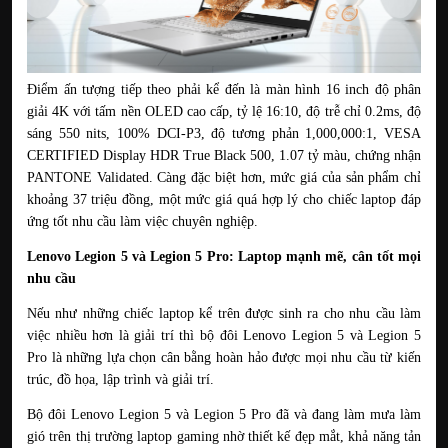
Điểm ấn tượng tiếp theo phải kể đến là màn hình 16 inch độ phân 
giải 4K với tấm nền OLED cao cấp, tỷ lệ 16:10, độ trễ chỉ 0.2ms, độ 
sáng 550 nits, 100% DCI-P3, độ tương phản 1,000,000:1, VESA 
CERTIFIED Display HDR True Black 500, 1.07 tỷ màu, chứng nhận 
PANTONE Validated. Càng đặc biệt hơn, mức giá của sản phẩm chỉ 
khoảng 37 triệu đồng, một mức giá quá hợp lý cho chiếc laptop đáp 
ứng tốt nhu cầu làm việc chuyên nghiệp.
Lenovo Legion 5 và Legion 5 Pro: Laptop mạnh mẽ, cân tốt mọi 
nhu cầu
Nếu như những chiếc laptop kể trên được sinh ra cho nhu cầu làm 
việc nhiều hơn là giải trí thì bộ đôi Lenovo Legion 5 và Legion 5 
Pro là những lựa chọn cân bằng hoàn hảo được mọi nhu cầu từ kiến 
trúc, đồ họa, lập trình và giải trí.
Bộ đôi Lenovo Legion 5 và Legion 5 Pro đã và đang làm mưa làm 
gió trên thị trường laptop gaming nhờ thiết kế đẹp mắt, khả năng tản 