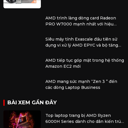
game tầm trung
AMD trình làng dòng card Radeon
PRO W7000 mạnh nhất với hiệu
năng vượt trội để xử lý các tác vụ
chuyên nghiệp
Siêu máy tính Exascale đầu tiên sử
dụng vi xử lý AMD EPYC và bộ tăng
tốc AMD Instinct
AMD tiếp tục góp mặt trong hệ thống
Amazon EC2 mới
AMD mang sức mạnh “Zen 3 ” đến
các dòng Laptop Business
BÀI XEM GẦN ĐÂY