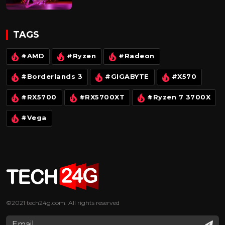
Top laptop trang bị AMD Ryzen
6000H Series dành cho dân kiến trúc,
đồ họa, lập trình và giải trí
TAGS
#AMD
#Ryzen
#Radeon
#Borderlands 3
#GIGABYTE
#X570
#RX5700
#RX5700XT
#Ryzen 7 3700X
#Vega