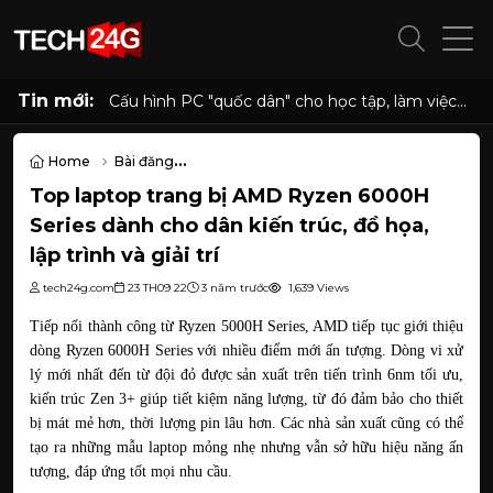
Tin mới:
Cấu hình PC "quốc dân" cho học tập, làm việc
và giải trí với Ryzen 5 5500 và RX 6500 XT
Home
Bài đăng
Top laptop trang bị AMD Ryzen 6000H Series dành cho dân kiến trúc, 
Top laptop trang bị AMD Ryzen 6000H
Series dành cho dân kiến trúc, đồ họa,
lập trình và giải trí
tech24g.com
23 TH09 22
3 năm trước
1,639 Views
Tiếp nối thành công từ Ryzen 5000H Series, AMD tiếp tục giới thiệu 
dòng Ryzen 6000H Series với nhiều điểm mới ấn tượng. Dòng vi xử 
lý mới nhất đến từ đội đỏ được sản xuất trên tiến trình 6nm tối ưu, 
kiến trúc Zen 3+ giúp tiết kiệm năng lượng, từ đó đảm bảo cho thiết 
bị mát mẻ hơn, thời lượng pin lâu hơn. Các nhà sản xuất cũng có thể 
tạo ra những mẫu laptop mỏng nhẹ nhưng vẫn sở hữu hiệu năng ấn 
tượng, đáp ứng tốt mọi nhu cầu.