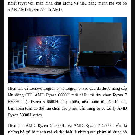
nhiệt tuyệt vời, màn hình chất lượng và hiệu năng mạnh mẽ với bộ 
xử lý AMD Ryzen đến từ AMD.
Hiện tại, cả Lenovo Legion 5 và Legion 5 Pro đều đã được nâng cấp 
lên dòng CPU AMD Ryzen 6000H mới nhất với tùy chọn Ryzen 7 
6800H hoặc Ryzen 5 6600H. Tuy nhiên, nếu muốn tối ưu chi phí, 
ban hoàn toàn có thể lựa chọn các phiên bản trang bị bộ xử lý AMD 
Ryzen 5000H series.
Hiện tại, AMD Ryzen 5 5600H và AMD Ryzen 7 5800H vẫn là 
những bộ xử lý mạnh mẽ và đặc biệt là những sản phẩm sử dụng bộ 