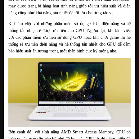
máy được trang bị hàng loạt tính năng giúp tối ưu hiệu suất và điện 
năng cũng như khả năng tản nhiệt để tối ưu cho từng tác vụ. 
Khi làm việc với những phần mềm sử dụng CPU, điện năng và hệ 
thống tản nhiệt sẽ được ưu tiên cho CPU. Ngược lại, khi làm việc 
với các phần mềm ưu tiên sử dụng GPU hoặc khi chơi game thì hệ 
thống sẽ ưu tiên điện năng và hệ thống tản nhiệt cho GPU để đảm 
bảo hiệu suất ấn tượng trong một thân hình cực kỳ mỏng nhẹ. 
Bên cạnh đó, với tính năng AMD Smart Access Memory, CPU có 
toàn quyền truy cập vào bộ nhớ đồ họa của GPU từ đó giảm thiểu độ 