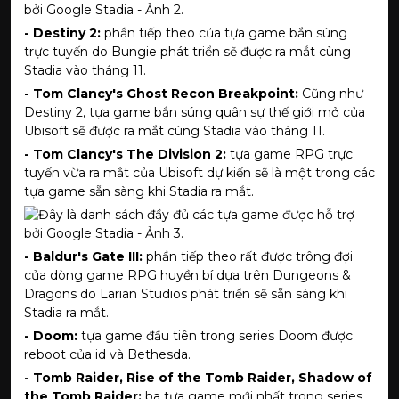
- Destiny 2:
phần tiếp theo của tựa game bắn súng
trực tuyến do Bungie phát triển sẽ được ra mắt cùng
Stadia vào tháng 11.
- Tom Clancy's Ghost Recon Breakpoint:
Cũng như
Destiny 2, tựa game bắn súng quân sự thế giới mở của
Ubisoft sẽ được ra mắt cùng Stadia vào tháng 11.
- Tom Clancy's The Division 2:
tựa game RPG trực
tuyến vừa ra mắt của Ubisoft dự kiến sẽ là một trong các
tựa game sẵn sàng khi Stadia ra mắt.
- Baldur's Gate III:
phần tiếp theo rất được trông đợi
của dòng game RPG huyền bí dựa trên Dungeons &
Dragons do Larian Studios phát triển sẽ sẵn sàng khi
Stadia ra mắt.
- Doom:
tựa game đầu tiên trong series Doom được
reboot của id và Bethesda.
- Tomb Raider, Rise of the Tomb Raider, Shadow of
the Tomb Raider:
ba tựa game mới nhất trong series