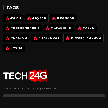
TAGS
#AMD
#Ryzen
#Radeon
#Borderlands 3
#GIGABYTE
#X570
#RX5700
#RX5700XT
#Ryzen 7 3700X
#Vega
©2021
tech24g.com
. All rights reserved