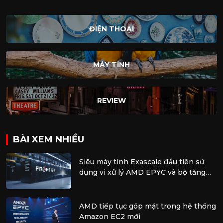
ĐIỆN THOẠI
MÁY TÍNH
REVIEW
BÀI XEM NHIỀU
Siêu máy tính Exascale đầu tiên sử
dụng vi xử lý AMD EPYC và bộ tăng
tốc AMD Instinct
AMD tiếp tục góp mặt trong hệ thống
Amazon EC2 mới