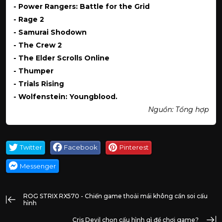
- Power Rangers: Battle for the Grid
- Rage 2
- Samurai Shodown
- The Crew 2
- The Elder Scrolls Online
- Thumper
- Trials Rising
- Wolfenstein: Youngblood.
Nguồn: Tổng hợp
Twitter
Facebook
Pinterest
Messenger
ROG STRIX RX570 - Chiến game thoải mái không cần soi cấu
hình
Cris Devil chọn cấu hình gì để chơi game?