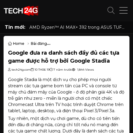
Tin mới:
AMD Ryzen™ AI MAX+ 392 trong ASUS TUF
Gaming A14 có gì đặc biệt, hiệu năng ra sao
Home
Bài đăng
Google đưa ra danh sách đầy đủ các tựa game được hỗ trợ bởi Goo
Google đưa ra danh sách đầy đủ các tựa
game được hỗ trợ bởi Google Stadia
tech24g.com
10 TH06 19
7 năm trước
1,844 Views
Google Stadia là một dịch vụ cho phép mọi người
stream các tựa game bom tấn của PC và console từ
máy chủ đám mây của Google - ở độ phân giải 4K và độ
trễ gần như zero - miễn là người chơi có một chiếc
Chromecast Ultra trên TV hoặc trình duyệt Chrome trên
tablet, laptop, desktop, và điện thoại Pixel 3/Pixel 3a.
Tuy nhiên, một dịch vụ chơi game, dù cho có tiên tiến
đến đâu đi chăng nữa, cũng chỉ tốt nếu nó mang đến
các tựa game chất lượng. Dưới đây là danh sách các tựa