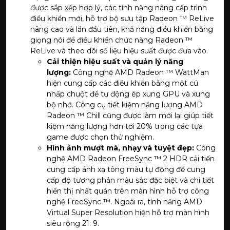
được sắp xếp hợp lý, các tính năng nâng cấp trình
điều khiển mới, hỗ trợ bộ sưu tập Radeon ™ ReLive
nâng cao và lần đầu tiên, khả năng điều khiển bằng
giọng nói để điều khiển chức năng Radeon ™
ReLive và theo dõi số liệu hiệu suất được đưa vào.
Cải thiện hiệu suất và quản lý năng
lượng:
Công nghệ AMD Radeon ™ WattMan
hiện cung cấp các điều khiển bằng một cú
nhấp chuột để tự động ép xung GPU và xung
bộ nhớ. Công cụ tiết kiệm năng lượng AMD
Radeon ™ Chill cũng được làm mới lại giúp tiết
kiệm năng lượng hơn tới 20% trong các tựa
game được chọn thử nghiệm.
Hình ảnh mượt mà, nhạy và tuyệt đẹp:
Công
nghệ AMD Radeon FreeSync ™ 2 HDR cải tiến
cung cấp ánh xạ tông màu tự động để cung
cấp độ tương phản màu sắc đặc biệt và chi tiết
hiển thị nhất quán trên màn hình hỗ trợ công
nghệ FreeSync ™. Ngoài ra, tính năng AMD
Virtual Super Resolution hiện hỗ trợ màn hình
siêu rộng 21: 9.