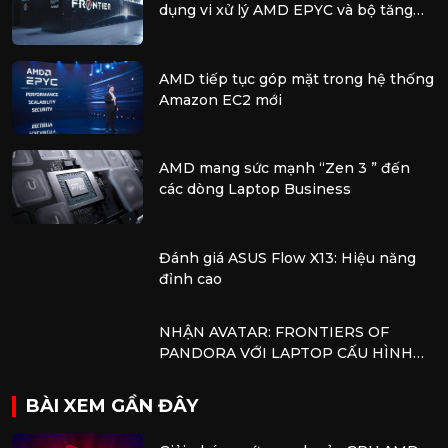
dụng vi xử lý AMD EPYC và bộ tăng
tốc AMD Instinct
AMD tiếp tục góp mặt trong hệ thống
Amazon EC2 mới
AMD mang sức mạnh “Zen 3 ” đến
các dòng Laptop Business
Đánh giá ASUS Flow X13: Hiệu năng
đỉnh cao
NHẬN AVATAR: FRONTIERS OF
PANDORA VỚI LAPTOP CẤU HÌNH
AMD
BÀI XEM GẦN ĐÂY