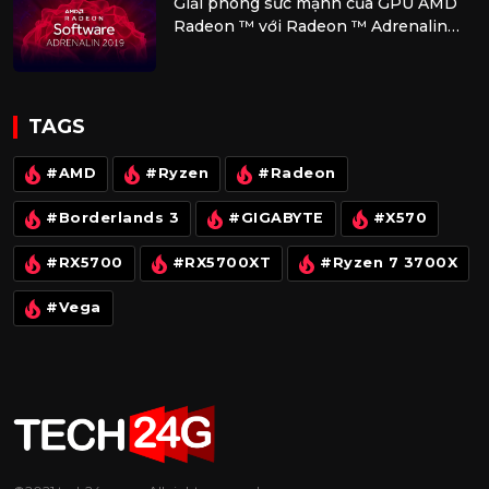
Giải phóng sức mạnh của GPU AMD
Radeon ™ với Radeon ™ Adrenalin
2019 Edition mới
TAGS
#AMD
#Ryzen
#Radeon
#Borderlands 3
#GIGABYTE
#X570
#RX5700
#RX5700XT
#Ryzen 7 3700X
#Vega