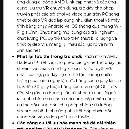
ứng dụng di động AMD
Link
cập nhật và các ứng
dụng lưu trữ VR chuyên dụng, giờ đây cho phép
truyền phát các trò chơi và video dựa trên PC sang
thiết bị đeo VR độc lập cũng như điện thoại và máy
tính bảng chạy Android và iOS thông qua mạng Wi-
Fi gia đình. Chức năng mới cung cấp trải nghiệm
chất lượng PC, độ trễ thấp trên thiết bị di động và
thiết bị đeo VR, mang lại màu sắc rực rỡ và hình
ảnh sắc nét.
Phát lại tức thì trong trò chơi:
Phần mềm AMD
Radeon ™ ReLive, cho phép các game thủ quay lại,
stream và chia sẻ những khoảnh khắc tuyệt vời
nhất của họ, giờ đây họ có thể tận hưởng chiến
thắng của mình ngay lập tức bằng cách quay lại clip
từ 5 đến 30 giây hoặc bằng cách tạo một GIF từ 5
đến 30 giây mà không cần rời khỏi trò chơi. Ngoài
ra, trình chỉnh sửa cảnh mới cung cấp nhiều công
cụ tạo nội dung hơn, cho phép chỉnh sửa luồng
stream và bắt hình cũng như kết hợp nhiều nội
dung hơn vào video phát trực tuyến.
Các công cụ tối ưu hóa mạnh mẽ để cải thiện