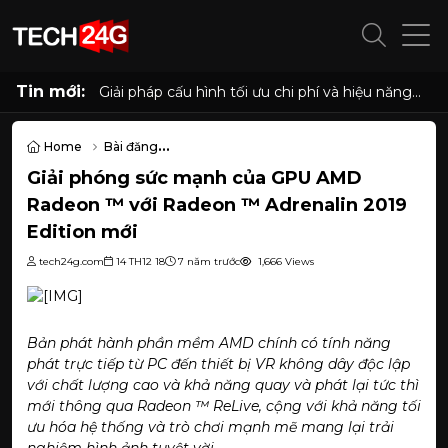
Tin mới:
Giải pháp cấu hình tối ưu chi phí và hiệu năng
cho phòng net hiện đại với AMD Ryzen 7
5700G, 5700X và Radeon RX 6500XT, 7600
8GB
Home
Bài đăng
Giải phóng sức mạnh của GPU AMD Radeon ™ với Radeon ™ Adren
Giải phóng sức mạnh của GPU AMD
Radeon ™ với Radeon ™ Adrenalin 2019
Edition mới
tech24g.com
14 TH12 18
7 năm trước
1,666 Views
​
Bản phát hành phần mềm
AMD
chính có tính năng
phát trực tiếp từ PC đến thiết bị VR không dây độc lập
với chất lượng cao và khả năng quay và phát lại tức thì
mới thông qua
Radeon
™ ReLive, cộng với khả năng tối
ưu hóa hệ thống và trò chơi mạnh mẽ mang lại trải
nghiệm hình ảnh tuyệt vời.