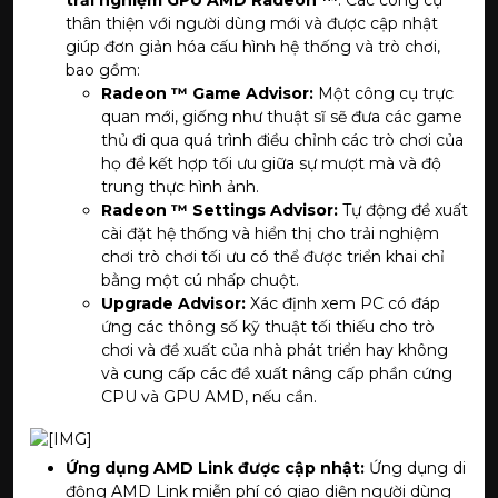
trải nghiệm GPU AMD Radeon ™
: Các công cụ
thân thiện với người dùng mới và được cập nhật
giúp đơn giản hóa cấu hình hệ thống và trò chơi,
bao gồm:
Radeon ™ Game Advisor:
Một công cụ trực
quan mới, giống như thuật sĩ sẽ đưa các game
thủ đi qua quá trình điều chỉnh các trò chơi của
họ để kết hợp tối ưu giữa sự mượt mà và độ
trung thực hình ảnh.
Radeon ™ Settings Advisor:
Tự động đề xuất
cài đặt hệ thống và hiển thị cho trải nghiệm
chơi trò chơi tối ưu có thể được triển khai chỉ
bằng một cú nhấp chuột.
Upgrade Advisor:
Xác định xem PC có đáp
ứng các thông số kỹ thuật tối thiếu cho trò
chơi và đề xuất của nhà phát triển hay không
và cung cấp các đề xuất nâng cấp phần cứng
CPU và GPU AMD, nếu cần.
Ứng dụng AMD Link được cập nhật:
Ứng dụng di
động AMD Link miễn phí có giao diện người dùng